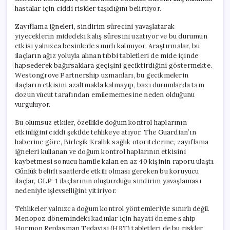
hastalar için ciddi riskler taşıdığını belirtiyor.
Zayıflama iğneleri, sindirim sürecini yavaşlatarak
yiyeceklerin midedeki kalış süresini uzatıyor ve bu durumun
etkisi yalnızca besinlerle sınırlı kalmıyor. Araştırmalar, bu
ilaçların ağız yoluyla alınan tıbbi tabletleri de mide içinde
hapsederek bağırsaklara geçişini geciktirdiğini göstermekte.
Westongrove Partnership uzmanları, bu gecikmelerin
ilaçların etkisini azaltmakla kalmayıp, bazı durumlarda tam
dozun vücut tarafından emilememesine neden olduğunu
vurguluyor.
Bu olumsuz etkiler, özellikle doğum kontrol haplarının
etkinliğini ciddi şekilde tehlikeye atıyor. The Guardian’ın
haberine göre, Birleşik Krallık sağlık otoritelerine, zayıflama
iğneleri kullanan ve doğum kontrol haplarının etkisini
kaybetmesi sonucu hamile kalan en az 40 kişinin raporu ulaştı.
Günlük belirli saatlerde etkili olması gereken bu koruyucu
ilaçlar, GLP-1 ilaçlarının oluşturduğu sindirim yavaşlaması
nedeniyle işlevselliğini yitiriyor.
Tehlikeler yalnızca doğum kontrol yöntemleriyle sınırlı değil.
Menopoz dönemindeki kadınlar için hayati öneme sahip
Hormon Replasman Tedavisi (HRT) tabletleri de bu riskler