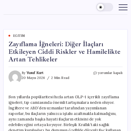
Skip
to
content
EĞITIM
Zayıflama İğneleri: Diğer İlaçları
Etkileyen Ciddi Riskler ve Hamilelikte
Artan Tehlikeler
Zayıflama
By
Yusuf Kurt
yorumlar kapalı
İğneleri:
20 Mayıs 2026
2 Min Read
Diğer
İlaçları
Etkileyen
Son yıllarda popülaritesi hızla artan GLP-1 içerikli zayıflama
Ciddi
iğneleri, tıp camiasında önemli tartışmalara neden oluyor.
Riskler
ve
İngiltere ve ABD’den uzmanlar tarafından yayımlanan
Hamilelikte
raporlar, bu ilaçların yalnızca iştahı azaltmakla kalmadığını,
Artan
aynı zamanda başka hayati ilaçların etkisini de yok
Tehlikeler
edebileceğini ortaya koyuyor. Birleşik Krallık’taki sağlık
için
denetim kuruluşları, bu durumun özellikle düzenli ilaç kullanan