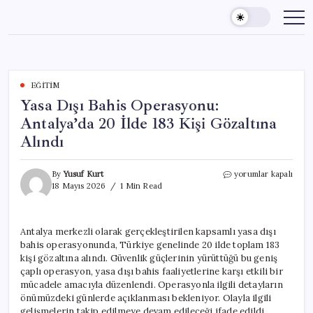
Skip
to
content
EĞITIM
Yasa Dışı Bahis Operasyonu:
Antalya’da 20 İlde 183 Kişi Gözaltına
Alındı
Yasa
By
Yusuf Kurt
yorumlar kapalı
Dışı
18 Mayıs 2026
1 Min Read
Bahis
Operasyonu:
Antalya’da
Antalya merkezli olarak gerçekleştirilen kapsamlı yasa dışı
20
bahis operasyonunda, Türkiye genelinde 20 ilde toplam 183
İlde
183
kişi gözaltına alındı. Güvenlik güçlerinin yürüttüğü bu geniş
Kişi
çaplı operasyon, yasa dışı bahis faaliyetlerine karşı etkili bir
Gözaltına
mücadele amacıyla düzenlendi. Operasyonla ilgili detayların
Alındı
önümüzdeki günlerde açıklanması bekleniyor. Olayla ilgili
için
gelişmelerin takip edilmeye devam edileceği ifade edildi.