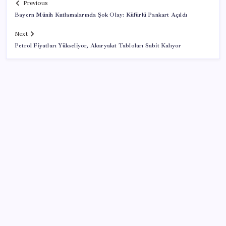
Previous
Bayern Münih Kutlamalarında Şok Olay: Küfürlü Pankart Açıldı
Next
Petrol Fiyatları Yükseliyor, Akaryakıt Tabloları Sabit Kalıyor
SON YAZILAR
Resmi Gazete’de bugün (08.08.2026)
TBMM Adalet Komisyonu’nda ‘süreç yasası’
gerginliği: İzdiham yaşandı, ezilme tehlikesi
geçirdiler!