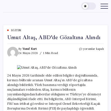
Skip
to
content
EĞITIM
Umut Altaş, ABD’de Gözaltına Alındı
Umut
By
Yusuf Kurt
yorumlar kapalı
Altaş,
24 Mayıs 2026
1 Min Read
ABD’de
Gözaltına
Alındı
için
24 Mayıs 2026 tarihinde elde edilen bilgiler doğrultusunda,
kırmızı bültenle aranan Umut Altaş’ın ABD’de gözaltına
alındığı bildirildi. Türk basınına verdiği röportajda
suçlamaları reddeden Altaş, kırmızı bültenin
yayımlandığından haberdar olduğunu ve Türkiye’ye dönmeyi
düşündüğünü ifade etti. Bu bilgilerin, ABD Interpol Birimi,
FBI’nın irtibat görevlisi ve Interpol Genel Sekreterliği Kaçak
Soruşturma Destek Birimi (FIS) ile paylaşıldığı öğrenildi.