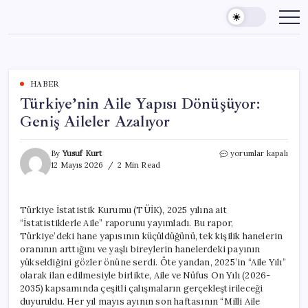
Skip
to
content
HABER
Türkiye’nin Aile Yapısı Dönüşüyor:
Geniş Aileler Azalıyor
Türkiye’nin
By
Yusuf Kurt
yorumlar kapalı
Aile
12 Mayıs 2026
2 Min Read
Yapısı
Dönüşüyor:
Geniş
Türkiye İstatistik Kurumu (TÜİK), 2025 yılına ait
Aileler
“İstatistiklerle Aile” raporunu yayımladı. Bu rapor,
Azalıyor
için
Türkiye’deki hane yapısının küçüldüğünü, tek kişilik hanelerin
oranının arttığını ve yaşlı bireylerin hanelerdeki payının
yükseldiğini gözler önüne serdi. Öte yandan, 2025’in “Aile Yılı”
olarak ilan edilmesiyle birlikte, Aile ve Nüfus On Yılı (2026-
2035) kapsamında çeşitli çalışmaların gerçekleştirileceği
duyuruldu. Her yıl mayıs ayının son haftasının “Milli Aile