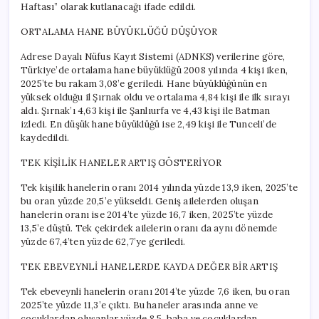
Haftası” olarak kutlanacağı ifade edildi.
ORTALAMA HANE BÜYÜKLÜĞÜ DÜŞÜYOR
Adrese Dayalı Nüfus Kayıt Sistemi (ADNKS) verilerine göre,
Türkiye’de ortalama hane büyüklüğü 2008 yılında 4 kişi iken,
2025’te bu rakam 3,08’e geriledi. Hane büyüklüğünün en
yüksek olduğu il Şırnak oldu ve ortalama 4,84 kişi ile ilk sırayı
aldı. Şırnak’ı 4,63 kişi ile Şanlıurfa ve 4,43 kişi ile Batman
izledi. En düşük hane büyüklüğü ise 2,49 kişi ile Tunceli’de
kaydedildi.
TEK KİŞİLİK HANELER ARTIŞ GÖSTERİYOR
Tek kişilik hanelerin oranı 2014 yılında yüzde 13,9 iken, 2025’te
bu oran yüzde 20,5’e yükseldi. Geniş ailelerden oluşan
hanelerin oranı ise 2014’te yüzde 16,7 iken, 2025’te yüzde
13,5’e düştü. Tek çekirdek ailelerin oranı da aynı dönemde
yüzde 67,4’ten yüzde 62,7’ye geriledi.
TEK EBEVEYNLİ HANELERDE KAYDA DEĞER BİR ARTIŞ
Tek ebeveynli hanelerin oranı 2014’te yüzde 7,6 iken, bu oran
2025’te yüzde 11,3’e çıktı. Bu haneler arasında anne ve
çocuklardan oluşanlar yüzde 8,5, baba ve çocuklardan