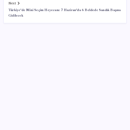
Next
Türkiye’de Mini Seçim Heyecanı: 7 Haziran’da 6 Beldede Sandık Başına
Gidilecek
SON YAZILAR
iPhone 18 Pro Fiyatı Ne Kadar Artacak?
Salgın hızla yayıldı: 1,5 milyon koli yumurta toplatıldı
Otel doluluk oranlarında beş yılın düşük Haziran ayı
Togg Servis Noktası Sayısını Türkiye Genelinde 58’e
Çıkardı