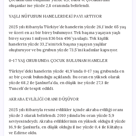
oluşanlar ise yüzde 2,8 oranında belirlendi.
YAŞLI NÜFUSUN HANELERDEKİ PAYI ARTIYOR
2025 yılı itibarıyla Türkiye’de hanelerin yüzde 26,1’inde 65 yaş
ve üzeri en az bir birey bulunuyor. Tek başına yaşayan yaşlı
birey sayısı 1 milyon 836 bin 496’ya ulaştı. Tek kişilik
hanelerin yüzde 33,2’sini tek başına yaşayan yaşlılar
oluşturuyor ve bu grubun yüzde 73,5’ini kadınlar kapsıyor.
0-17 YAŞ GRUBUNDA ÇOCUK BULUNAN HANELER
Türkiye’deki hanelerin yüzde 41,9’unda 0-17 yaş grubunda en
az bir çocuk bulunduğu açıklandı. Bu oran en yüksek olarak
yüzde 68,2 ile Şanlıurfa’da, en düşük ise yüzde 27,3 ile
Tunceli’de tespit edildi.
AKRABA EVLİLİĞİ ORANI DÜŞÜYOR
2025 yılı itibarıyla resmi evlilikler içinde akraba evliliği oranı
yüzde 3 olarak belirlendi. 2010 yılında bu oran yüzde 5,9
seviyesindeydi. Akraba evliliklerinin en yüksek olduğu il yüzde
16,9 ile Şanlıurfa, en düşük olduğu il ise yüzde 0,4 ile Kütahya
ve Edirne oldu.