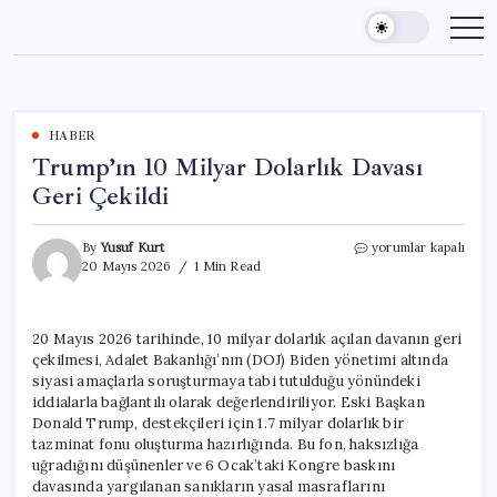
Skip
to
content
HABER
Trump’ın 10 Milyar Dolarlık Davası
Geri Çekildi
Trump’ın
By
Yusuf Kurt
yorumlar kapalı
10
20 Mayıs 2026
1 Min Read
Milyar
Dolarlık
Davası
20 Mayıs 2026 tarihinde, 10 milyar dolarlık açılan davanın geri
Geri
çekilmesi, Adalet Bakanlığı’nın (DOJ) Biden yönetimi altında
Çekildi
için
siyasi amaçlarla soruşturmaya tabi tutulduğu yönündeki
iddialarla bağlantılı olarak değerlendiriliyor. Eski Başkan
Donald Trump, destekçileri için 1.7 milyar dolarlık bir
tazminat fonu oluşturma hazırlığında. Bu fon, haksızlığa
uğradığını düşünenler ve 6 Ocak’taki Kongre baskını
davasında yargılanan sanıkların yasal masraflarını