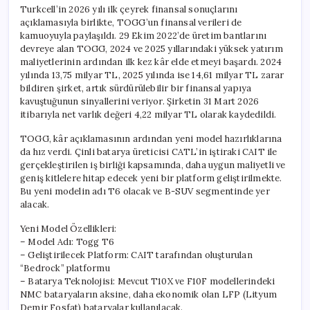
Turkcell’in 2026 yılı ilk çeyrek finansal sonuçlarını
açıklamasıyla birlikte, TOGG’un finansal verileri de
kamuoyuyla paylaşıldı. 29 Ekim 2022’de üretim bantlarını
devreye alan TOGG, 2024 ve 2025 yıllarındaki yüksek yatırım
maliyetlerinin ardından ilk kez kâr elde etmeyi başardı. 2024
yılında 13,75 milyar TL, 2025 yılında ise 14,61 milyar TL zarar
bildiren şirket, artık sürdürülebilir bir finansal yapıya
kavuştuğunun sinyallerini veriyor. Şirketin 31 Mart 2026
itibarıyla net varlık değeri 4,22 milyar TL olarak kaydedildi.
TOGG, kâr açıklamasının ardından yeni model hazırlıklarına
da hız verdi. Çinli batarya üreticisi CATL’in iştiraki CAIT ile
gerçekleştirilen iş birliği kapsamında, daha uygun maliyetli ve
geniş kitlelere hitap edecek yeni bir platform geliştirilmekte.
Bu yeni modelin adı T6 olacak ve B-SUV segmentinde yer
alacak.
Yeni Model Özellikleri:
– Model Adı: Togg T6
– Geliştirilecek Platform: CAIT tarafından oluşturulan
“Bedrock” platformu
– Batarya Teknolojisi: Mevcut T10X ve F10F modellerindeki
NMC bataryaların aksine, daha ekonomik olan LFP (Lityum
Demir Fosfat) bataryalar kullanılacak.