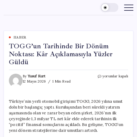
Skip
to
content
HABER
TOGG’un Tarihinde Bir Dönüm
Noktası: Kâr Açıklamasıyla Yüzler
Güldü
TOGG’un
By
Yusuf Kurt
yorumlar kapalı
Tarihinde
12 Mayıs 2026
1 Min Read
Bir
Dönüm
Noktası:
Türkiye’nin yerli otomobil girişimi TOGG, 2026 yılına umut
Kâr
dolu bir başlangıç yaptı. Kuruluşundan beri sürekli yatırım
Açıklamasıyla
Yüzler
aşamasında olan ve zarar beyan eden şirket, 2026’nın ilk
Güldü
çeyreğinde 1,3 milyar TL net kâr elde ederek tarihinin ilk
için
“pozitif” finansal sonuçlarını açıkladı. Bu gelişme, TOGG’un
yeni dönem stratejilerine dair umutları artırdı.