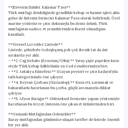
**Zirvenin Sahibi: Kalamar Tava**
Türk mutfağı denildiğinde genellikle kebap ve hamur işleri akla
gelse de listenin birincisi Kalamar Tava olarak belirlendi. Özel
marine yöntemi ve çıtır dokusuyla bu deniz ürünü, Türk
mutfağının sadece et yemeklerinden ibaret olmadığını
kanıtladı.
**Yöresel Lezzetler Listede**
Listede, şehirlerle özdeşleşmiş pek çok ikonik tat da üst
sıralarda yer aldı:
– **2. Cağ Kebabı (Erzurum/Oltu):** Yatay şişte pişirilen kuzu
etiyle Türk kebap kültürünün en özel örneklerinden biri.
– **3. Antakya Künefesi:** Uzayan peyniri ve çıtır kadayıfıyla
tatlı kategorisinde öne çıkıyor.
– **4. Beyran Çorbası (Gaziantep):** Kuzu eti, sarımsak ve
baharatlarla hazırlanan bu çorba, güçlü aromasıyla dikkat
çekiyor.
– **5. Afyon Sucuğu:** Geleneksel fermente yapım yöntemiyle
hazırlanan bu lezzet, listenin öne çıkan et ürünlerinden biri.
**Osmanlı Mutfağından Gelenekler**
Saray mutfağından günümüze ulaşan tarifler de listede önemli
bir yer aldı: