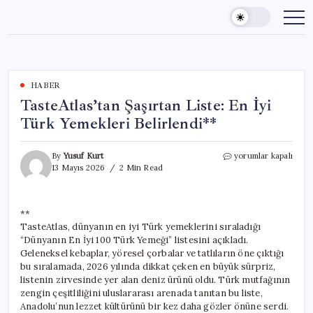
Skip
to
content
HABER
TasteAtlas’tan Şaşırtan Liste: En İyi
Türk Yemekleri Belirlendi**
TasteAtlas’tan
By
Yusuf Kurt
yorumlar kapalı
Şaşırtan
13 Mayıs 2026
2 Min Read
Liste:
En
İyi
**
Türk
TasteAtlas, dünyanın en iyi Türk yemeklerini sıraladığı
Yemekleri
Belirlendi**
“Dünyanın En İyi 100 Türk Yemeği” listesini açıkladı.
için
Geleneksel kebaplar, yöresel çorbalar ve tatlıların öne çıktığı
bu sıralamada, 2026 yılında dikkat çeken en büyük sürpriz,
listenin zirvesinde yer alan deniz ürünü oldu. Türk mutfağının
zengin çeşitliliğini uluslararası arenada tanıtan bu liste,
Anadolu’nun lezzet kültürünü bir kez daha gözler önüne serdi.