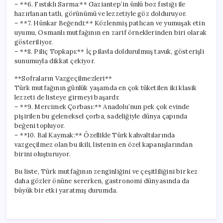
– **6. Fıstıklı Sarma:** Gaziantep’in ünlü boz fıstığı ile
hazırlanan tatlı, görünümü ve lezzetiyle göz dolduruyor.
– **7. Hünkar Beğendi:** Közlenmiş patlıcan ve yumuşak etin
uyumu, Osmanlı mutfağının en zarif örneklerinden biri olarak
gösteriliyor.
– **8. Piliç Topkapı:** İç pilavla doldurulmuş tavuk, gösterişli
sunumuyla dikkat çekiyor.
**Sofraların Vazgeçilmezleri**
Türk mutfağının günlük yaşamda en çok tüketilen iki klasik
lezzeti de listeye girmeyi başardı:
– **9. Mercimek Çorbası:** Anadolu’nun pek çok evinde
pişirilen bu geleneksel çorba, sadeliğiyle dünya çapında
beğeni topluyor.
– **10. Bal Kaymak:** Özellikle Türk kahvaltılarında
vazgeçilmez olan bu ikili, listenin en özel kapanışlarından
birini oluşturuyor.
Bu liste, Türk mutfağının zenginliğini ve çeşitliliğini bir kez
daha gözler önüne sererken, gastronomi dünyasında da
büyük bir etki yaratmış durumda.