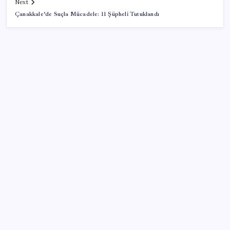
Next
Çanakkale’de Suçla Mücadele: 11 Şüpheli Tutuklandı
SON YAZILAR
TBMM Adalet Komisyonu’nda ‘süreç yasası’
gerginliği: İzdiham yaşandı, ezilme tehlikesi
geçirdiler!
‘Tek çatı altında toplanmalı’ dedi: Akın Gürlek’ten
‘internet gazeteciliği’ için yasa sinyali mi?
UBS Baş Yatırım Sorumlusu’ndan altın tahmini:
Fiyatlardaki düşüşler alım fırsatı yaratıyor