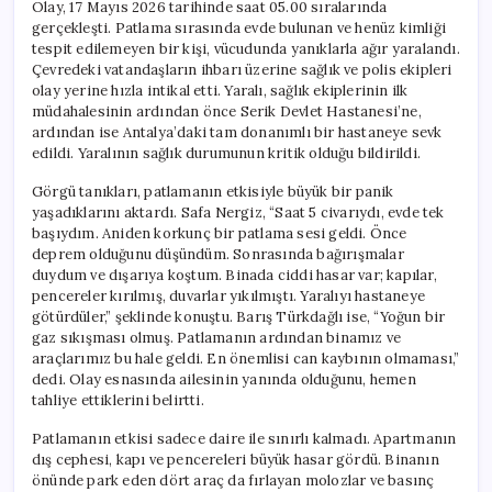
Olay, 17 Mayıs 2026 tarihinde saat 05.00 sıralarında
gerçekleşti. Patlama sırasında evde bulunan ve henüz kimliği
tespit edilemeyen bir kişi, vücudunda yanıklarla ağır yaralandı.
Çevredeki vatandaşların ihbarı üzerine sağlık ve polis ekipleri
olay yerine hızla intikal etti. Yaralı, sağlık ekiplerinin ilk
müdahalesinin ardından önce Serik Devlet Hastanesi’ne,
ardından ise Antalya’daki tam donanımlı bir hastaneye sevk
edildi. Yaralının sağlık durumunun kritik olduğu bildirildi.
Görgü tanıkları, patlamanın etkisiyle büyük bir panik
yaşadıklarını aktardı. Safa Nergiz, “Saat 5 civarıydı, evde tek
başıydım. Aniden korkunç bir patlama sesi geldi. Önce
deprem olduğunu düşündüm. Sonrasında bağırışmalar
duydum ve dışarıya koştum. Binada ciddi hasar var; kapılar,
pencereler kırılmış, duvarlar yıkılmıştı. Yaralıyı hastaneye
götürdüler,” şeklinde konuştu. Barış Türkdağlı ise, “Yoğun bir
gaz sıkışması olmuş. Patlamanın ardından binamız ve
araçlarımız bu hale geldi. En önemlisi can kaybının olmaması,”
dedi. Olay esnasında ailesinin yanında olduğunu, hemen
tahliye ettiklerini belirtti.
Patlamanın etkisi sadece daire ile sınırlı kalmadı. Apartmanın
dış cephesi, kapı ve pencereleri büyük hasar gördü. Binanın
önünde park eden dört araç da fırlayan molozlar ve basınç