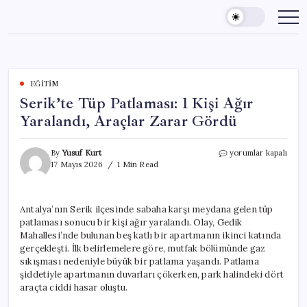
Skip
to
content
EĞITIM
Serik’te Tüp Patlaması: 1 Kişi Ağır
Yaralandı, Araçlar Zarar Gördü
Serik’te
By
Yusuf Kurt
yorumlar kapalı
Tüp
17 Mayıs 2026
1 Min Read
Patlaması:
1
Kişi
Antalya’nın Serik ilçesinde sabaha karşı meydana gelen tüp
Ağır
patlaması sonucu bir kişi ağır yaralandı. Olay, Gedik
Yaralandı,
Araçlar
Mahallesi’nde bulunan beş katlı bir apartmanın ikinci katında
Zarar
gerçekleşti. İlk belirlemelere göre, mutfak bölümünde gaz
Gördü
sıkışması nedeniyle büyük bir patlama yaşandı. Patlama
için
şiddetiyle apartmanın duvarları çökerken, park halindeki dört
araçta ciddi hasar oluştu.