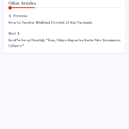
Other Articles
Previous
Sivas’ta Taraftar Midibüsü Devrildi: 25 Kişi Yaralandı
Next
İsrail’in Savaş Hazırlığı: “İran, Dünya Kupası’na Kadar Süre Kazanmaya
Çalışıyor”
SON YAZILAR
Emekli maaşı farkları bu gece hesaplara yatıyor