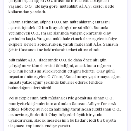
çalışan inşaat işçisi O.G. arasında bir alacak tartışması
yaşandı. O.G., iddiaya göre, müteahhit A.İ.A.’yı kesici aletle
kollarından yaraladı.
Olayın ardından, şüpheli O.G.’nin müteahhitin çantasını
açarak içindeki 12 bin lirayı aldığı öne sürüldü. Bununla
yetinmeyen O.G., inşaat alanında yangın çıkartarak olay
yerinden kaçtı. Yangına müdahale etmek üzere gelen itfaiye
ekipleri alevleri söndürürken, yaralı müteahhit A.İ.A. Samsun
Şehir Hastanesi’ne kaldırılarak tedavi altına alındı.
Müteahhit A.İ.A., ifadesinde O.G. ile daha önce altı gün
çalıştığını ve tüm ücretini ödediğini, ancak buna rağmen
O.G.’nin kendisini sürekli tehdit ettiğini belirtti. Olay günü
inşaatın önüne gelen O.G.’nin, “Sana burayı yaptırmayacağım,
inşaatı yakacağım” şeklinde küfürler ederek tehdide
bulunduğunu ileri sürdü.
Polis ekiplerinin hızlı müdahalesiyle gözaltına alınan O.G.,
emniyetteki işlemlerinin ardından Samsun Adliyesi’ne sevk
edildi. Nöbetçi sulh ceza hakimliği tarafından tutuklanan O.G.,
cezaevine gönderildi. Olay, bölgede büyük bir yankı
uyandırırken, alacak meselesinin bu kadar ciddi bir boyuta
ulaşması, toplumda endişe yarattı.