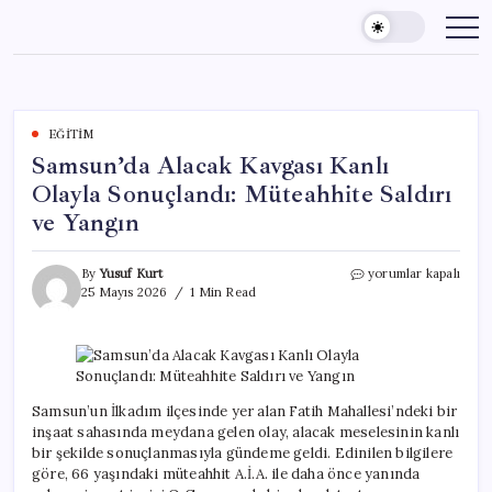
Skip
to
content
EĞITIM
Samsun’da Alacak Kavgası Kanlı
Olayla Sonuçlandı: Müteahhite Saldırı
ve Yangın
Samsun’da
By
Yusuf Kurt
yorumlar kapalı
Alacak
25 Mayıs 2026
1 Min Read
Kavgası
Kanlı
Olayla
Sonuçlandı:
Müteahhite
Saldırı
Samsun’un İlkadım ilçesinde yer alan Fatih Mahallesi’ndeki bir
ve
inşaat sahasında meydana gelen olay, alacak meselesinin kanlı
Yangın
bir şekilde sonuçlanmasıyla gündeme geldi. Edinilen bilgilere
için
göre, 66 yaşındaki müteahhit A.İ.A. ile daha önce yanında