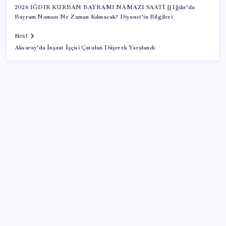
2026 IĞDIR KURBAN BAYRAMI NAMAZI SAATİ || Iğdır’da
Bayram Namazı Ne Zaman Kılınacak? Diyanet’in Bilgileri
Next
Aksaray’da İnşaat İşçisi Çatıdan Düşerek Yaralandı
SON YAZILAR
Beyniniz sıcaklarda nasıl alarm verir?
Yargıtay’dan kritik karar: SGK emekliye faiz
ödeyecek!
Resmi Gazete’de bugün (08.08.2026)