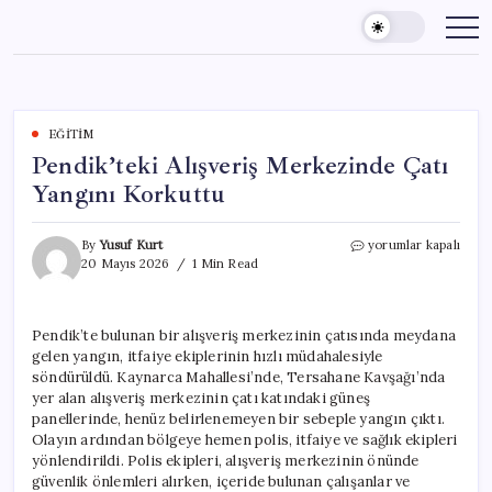
Skip
to
content
EĞITIM
Pendik’teki Alışveriş Merkezinde Çatı
Yangını Korkuttu
Pendik’teki
By
Yusuf Kurt
yorumlar kapalı
Alışveriş
20 Mayıs 2026
1 Min Read
Merkezinde
Çatı
Yangını
Pendik’te bulunan bir alışveriş merkezinin çatısında meydana
Korkuttu
gelen yangın, itfaiye ekiplerinin hızlı müdahalesiyle
için
söndürüldü. Kaynarca Mahallesi’nde, Tersahane Kavşağı’nda
yer alan alışveriş merkezinin çatı katındaki güneş
panellerinde, henüz belirlenemeyen bir sebeple yangın çıktı.
Olayın ardından bölgeye hemen polis, itfaiye ve sağlık ekipleri
yönlendirildi. Polis ekipleri, alışveriş merkezinin önünde
güvenlik önlemleri alırken, içeride bulunan çalışanlar ve