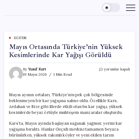
Skip
to
content
EĞITIM
Mayıs Ortasında Türkiye’nin Yüksek
Kesimlerinde Kar Yağışı Görüldü
Mayıs
By
Yusuf Kurt
yorumlar kapalı
Ortasında
19 Mayıs 2026
1 Min Read
Türkiye’nin
Yüksek
Kesimlerinde
Mayıs ayının ortaları, Türkiye’nin pek çok bölgesinde
Kar
beklenmeyen bir kar yağışına sahne oldu. Özellikle Kars,
Yağışı
Görüldü
Ardahan ve Rize gibi illerde etkili olan bu kar yağışı, yüksek
için
kesimlerde beyaz örtüyle muhteşem manzaralar oluşturdu.
Kars’ta, Mayıs ayında başlayan sağanak yağmur, yerini kar
yağışına bıraktı. Hanlar Geçidi mevkisi tamamen beyaza
bürünürken, yüksek rakımlı köyler ve yeni ekilen tarım