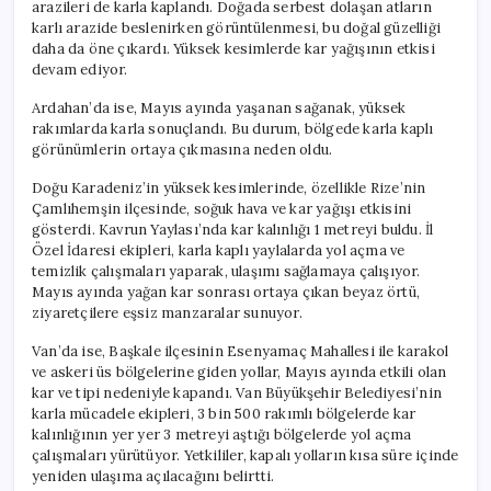
arazileri de karla kaplandı. Doğada serbest dolaşan atların
karlı arazide beslenirken görüntülenmesi, bu doğal güzelliği
daha da öne çıkardı. Yüksek kesimlerde kar yağışının etkisi
devam ediyor.
Ardahan’da ise, Mayıs ayında yaşanan sağanak, yüksek
rakımlarda karla sonuçlandı. Bu durum, bölgede karla kaplı
görünümlerin ortaya çıkmasına neden oldu.
Doğu Karadeniz’in yüksek kesimlerinde, özellikle Rize’nin
Çamlıhemşin ilçesinde, soğuk hava ve kar yağışı etkisini
gösterdi. Kavrun Yaylası’nda kar kalınlığı 1 metreyi buldu. İl
Özel İdaresi ekipleri, karla kaplı yaylalarda yol açma ve
temizlik çalışmaları yaparak, ulaşımı sağlamaya çalışıyor.
Mayıs ayında yağan kar sonrası ortaya çıkan beyaz örtü,
ziyaretçilere eşsiz manzaralar sunuyor.
Van’da ise, Başkale ilçesinin Esenyamaç Mahallesi ile karakol
ve askeri üs bölgelerine giden yollar, Mayıs ayında etkili olan
kar ve tipi nedeniyle kapandı. Van Büyükşehir Belediyesi’nin
karla mücadele ekipleri, 3 bin 500 rakımlı bölgelerde kar
kalınlığının yer yer 3 metreyi aştığı bölgelerde yol açma
çalışmaları yürütüyor. Yetkililer, kapalı yolların kısa süre içinde
yeniden ulaşıma açılacağını belirtti.