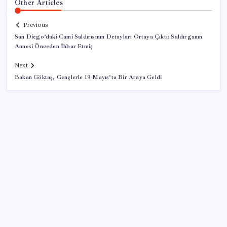
Other Articles
Previous
San Diego’daki Cami Saldırısının Detayları Ortaya Çıktı: Saldırganın
Annesi Önceden İhbar Etmiş
Next
Bakan Göktaş, Gençlerle 19 Mayıs’ta Bir Araya Geldi
SON YAZILAR
Mehmet Şimşek’e 0.4 tebriği