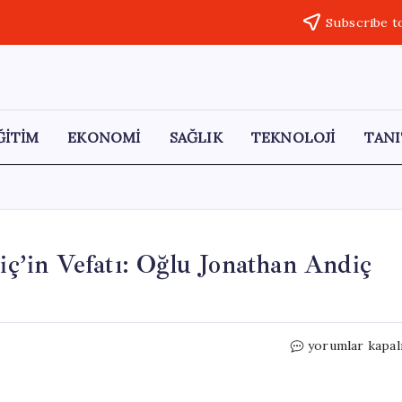
Subscribe t
ĞİTİM
EKONOMİ
SAĞLIK
TEKNOLOJİ
TANI
’in Vefatı: Oğlu Jonathan Andiç
Mango’nun
yorumlar kapal
Kurucusu
İsak
Andiç’in