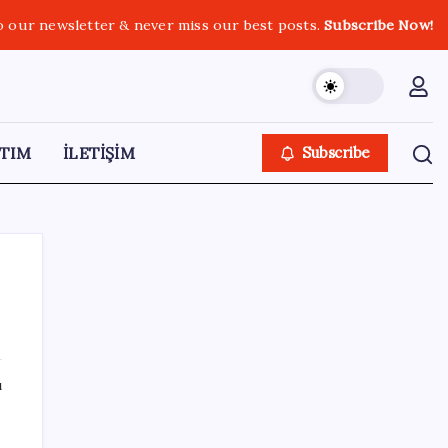
o our newsletter & never miss our best posts.
Subscribe Now!
TIM
İLETİŞİM
Subscribe
SON YAZILAR
ı
Emekli maaşı farkları bu gece hesaplara
yatıyor