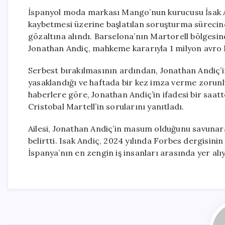
İspanyol moda markası Mango’nun kurucusu İsak An
kaybetmesi üzerine başlatılan soruşturma sürecind
gözaltına alındı. Barselona’nın Martorell bölges
Jonathan Andiç, mahkeme kararıyla 1 milyon avro k
Serbest bırakılmasının ardından, Jonathan Andiç’i
yasaklandığı ve haftada bir kez imza verme zorunlul
haberlere göre, Jonathan Andiç’in ifadesi bir saat
Cristobal Martell’in sorularını yanıtladı.
Ailesi, Jonathan Andiç’in masum olduğunu savunara
belirtti. Isak Andiç, 2024 yılında Forbes dergisinin 
İspanya’nın en zengin iş insanları arasında yer alı