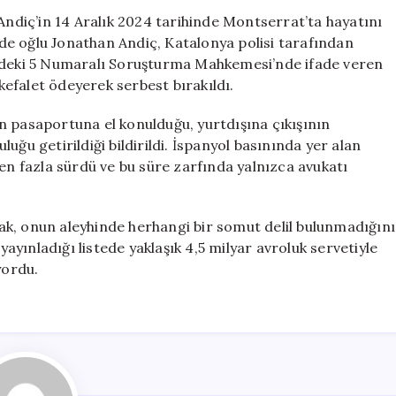
Vefatı:
diç’in 14 Aralık 2024 tarihinde Montserrat’ta hayatını
Oğlu
e oğlu Jonathan Andiç, Katalonya polisi tarafından
Jonathan
indeki 5 Numaralı Soruşturma Mahkemesi’nde ifade veren
Andiç
efalet ödeyerek serbest bırakıldı.
Serbest
Bırakıldı
n pasaportuna el konulduğu, yurtdışına çıkışının
için
uğu getirildiği bildirildi. İspanyol basınında yer alan
ten fazla sürdü ve bu süre zarfında yalnızca avukatı
k, onun aleyhinde herhangi bir somut delil bulunmadığını
yayınladığı listede yaklaşık 4,5 milyar avroluk servetiyle
yordu.