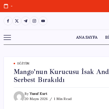
Skip
-
to
content
https://www.facebook.com/
https://twitter.com/
https://t.me/
https://www.instagram.com/
https://youtube.com/
ANA SAYFA
E
EĞITIM
Mango’nun Kurucusu İsak Andiç
Serbest Bırakıldı
By
Yusuf Kurt
20 Mayıs 2026
1 Min Read