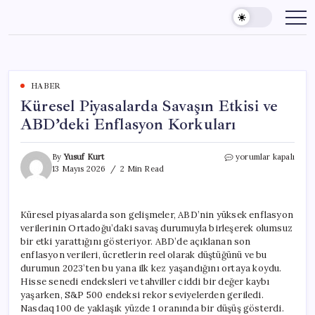
Skip
to
content
HABER
Küresel Piyasalarda Savaşın Etkisi ve
ABD’deki Enflasyon Korkuları
Küresel
By
Yusuf Kurt
yorumlar kapalı
Piyasalarda
13 Mayıs 2026
2 Min Read
Savaşın
Etkisi
ve
Küresel piyasalarda son gelişmeler, ABD’nin yüksek enflasyon
ABD’deki
verilerinin Ortadoğu’daki savaş durumuyla birleşerek olumsuz
Enflasyon
Korkuları
bir etki yarattığını gösteriyor. ABD’de açıklanan son
için
enflasyon verileri, ücretlerin reel olarak düştüğünü ve bu
durumun 2023’ten bu yana ilk kez yaşandığını ortaya koydu.
Hisse senedi endeksleri ve tahviller ciddi bir değer kaybı
yaşarken, S&P 500 endeksi rekor seviyelerden geriledi.
Nasdaq 100 de yaklaşık yüzde 1 oranında bir düşüş gösterdi.