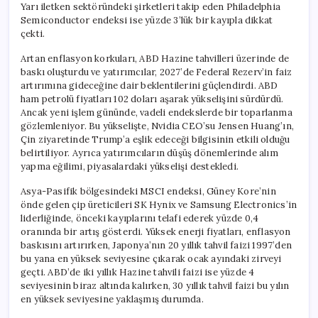
Yarı iletken sektöründeki şirketleri takip eden Philadelphia
Semiconductor endeksi ise yüzde 3’lük bir kayıpla dikkat
çekti.
Artan enflasyon korkuları, ABD Hazine tahvilleri üzerinde de
baskı oluşturdu ve yatırımcılar, 2027’de Federal Rezerv’in faiz
artırımına gideceğine dair beklentilerini güçlendirdi. ABD
ham petrolü fiyatları 102 doları aşarak yükselişini sürdürdü.
Ancak yeni işlem gününde, vadeli endekslerde bir toparlanma
gözlemleniyor. Bu yükselişte, Nvidia CEO’su Jensen Huang’ın,
Çin ziyaretinde Trump’a eşlik edeceği bilgisinin etkili olduğu
belirtiliyor. Ayrıca yatırımcıların düşüş dönemlerinde alım
yapma eğilimi, piyasalardaki yükselişi destekledi.
Asya-Pasifik bölgesindeki MSCI endeksi, Güney Kore’nin
önde gelen çip üreticileri SK Hynix ve Samsung Electronics’in
liderliğinde, önceki kayıplarını telafi ederek yüzde 0,4
oranında bir artış gösterdi. Yüksek enerji fiyatları, enflasyon
baskısını artırırken, Japonya’nın 20 yıllık tahvil faizi 1997’den
bu yana en yüksek seviyesine çıkarak ocak ayındaki zirveyi
geçti. ABD’de iki yıllık Hazine tahvili faizi ise yüzde 4
seviyesinin biraz altında kalırken, 30 yıllık tahvil faizi bu yılın
en yüksek seviyesine yaklaşmış durumda.