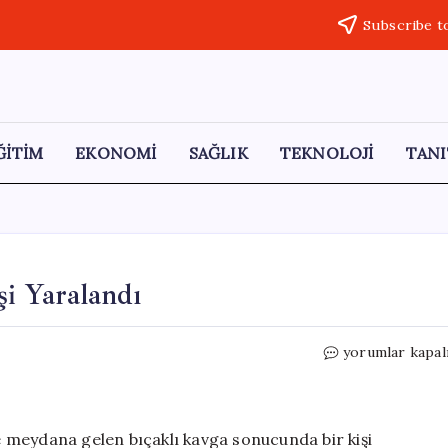
Subscribe t
ĞİTİM
EKONOMİ
SAĞLIK
TEKNOLOJİ
TANI
şi Yaralandı
Karaman’da
yorumlar kapal
Bıçaklı
Kavga:
1
Kişi
 meydana gelen bıçaklı kavga sonucunda bir kişi