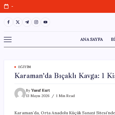
Skip
-
to
content
https://www.facebook.com/
https://twitter.com/
https://t.me/
https://www.instagram.com/
https://youtube.com/
ANA SAYFA
E
EĞITIM
Karaman’da Bıçaklı Kavga: 1 Ki
By
Yusuf Kurt
13 Mayıs 2026
1 Min Read
Karaman’da, Orta Anadolu Küçük Sanayi Sitesi’nde