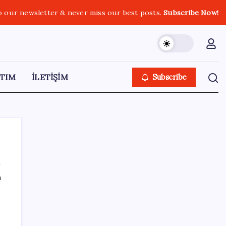
o our newsletter & never miss our best posts.
Subscribe Now!
TIM
İLETİŞİM
Subscribe
ı
SON YAZILAR
Mehmet Şimşek’e 0.4 tebriği