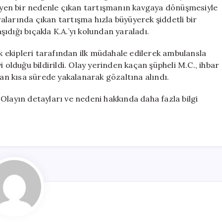
Yaralandı
emeyen bir nedenle çıkan tartışmanın kavgaya dönüşmesiyle
için
aralarında çıkan tartışma hızla büyüyerek şiddetli bir
ıdığı bıçakla K.A.’yı kolundan yaraladı.
ık ekipleri tarafından ilk müdahale edilerek ambulansla
 olduğu bildirildi. Olay yerinden kaçan şüpheli M.C., ihbar
dan kısa sürede yakalanarak gözaltına alındı.
ı. Olayın detayları ve nedeni hakkında daha fazla bilgi