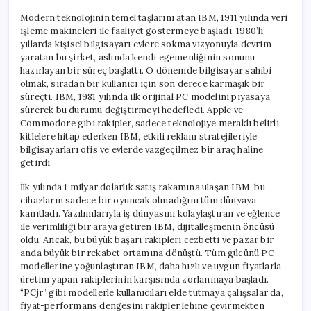
Modern teknolojinin temel taşlarını atan IBM, 1911 yılında veri
işleme makineleri ile faaliyet göstermeye başladı. 1980’li
yıllarda kişisel bilgisayarı evlere sokma vizyonuyla devrim
yaratan bu şirket, aslında kendi egemenliğinin sonunu
hazırlayan bir süreç başlattı. O dönemde bilgisayar sahibi
olmak, sıradan bir kullanıcı için son derece karmaşık bir
süreçti. IBM, 1981 yılında ilk orijinal PC modelini piyasaya
sürerek bu durumu değiştirmeyi hedefledi. Apple ve
Commodore gibi rakipler, sadece teknolojiye meraklı belirli
kitlelere hitap ederken IBM, etkili reklam stratejileriyle
bilgisayarları ofis ve evlerde vazgeçilmez bir araç haline
getirdi.
İlk yılında 1 milyar dolarlık satış rakamına ulaşan IBM, bu
cihazların sadece bir oyuncak olmadığını tüm dünyaya
kanıtladı. Yazılımlarıyla iş dünyasını kolaylaştıran ve eğlence
ile verimliliği bir araya getiren IBM, dijitalleşmenin öncüsü
oldu. Ancak, bu büyük başarı rakipleri cezbetti ve pazar bir
anda büyük bir rekabet ortamına dönüştü. Tüm gücünü PC
modellerine yoğunlaştıran IBM, daha hızlı ve uygun fiyatlarla
üretim yapan rakiplerinin karşısında zorlanmaya başladı.
“PCjr” gibi modellerle kullanıcıları elde tutmaya çalışsalar da,
fiyat-performans dengesini rakipler lehine çevirmekten