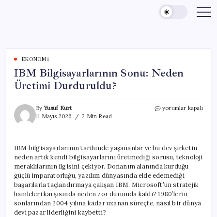
Skip
to
content
EKONOMI
IBM Bilgisayarlarının Sonu: Neden
Üretimi Durduruldu?
IBM
By
Yusuf Kurt
yorumlar kapalı
Bilgisayarlarının
11 Mayıs 2026
2 Min Read
Sonu:
Neden
Üretimi
IBM bilgisayarlarının tarihinde yaşananlar ve bu dev şirketin
Durduruldu?
neden artık kendi bilgisayarlarını üretmediği sorusu, teknoloji
için
meraklılarının ilgisini çekiyor. Donanım alanında kurduğu
güçlü imparatorluğu, yazılım dünyasında elde edemediği
başarılarla taçlandırmaya çalışan IBM, Microsoft’un stratejik
hamleleri karşısında neden zor durumda kaldı? 1980’lerin
sonlarından 2004 yılına kadar uzanan süreçte, nasıl bir dünya
devi pazar liderliğini kaybetti?