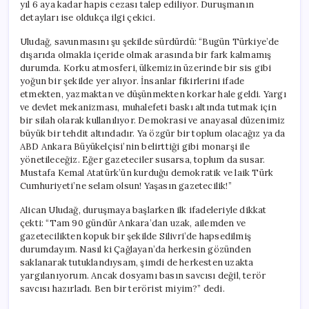
yıl 6 aya kadar hapis cezası talep ediliyor. Duruşmanın
detayları ise oldukça ilgi çekici.
Uludağ, savunmasını şu şekilde sürdürdü: “Bugün Türkiye’de
dışarıda olmakla içeride olmak arasında bir fark kalmamış
durumda. Korku atmosferi, ülkemizin üzerinde bir sis gibi
yoğun bir şekilde yer alıyor. İnsanlar fikirlerini ifade
etmekten, yazmaktan ve düşünmekten korkar hale geldi. Yargı
ve devlet mekanizması, muhalefeti baskı altında tutmak için
bir silah olarak kullanılıyor. Demokrasi ve anayasal düzenimiz
büyük bir tehdit altındadır. Ya özgür bir toplum olacağız ya da
ABD Ankara Büyükelçisi’nin belirttiği gibi monarşi ile
yönetileceğiz. Eğer gazeteciler susarsa, toplum da susar.
Mustafa Kemal Atatürk’ün kurduğu demokratik ve laik Türk
Cumhuriyeti’ne selam olsun! Yaşasın gazetecilik!”
Alican Uludağ, duruşmaya başlarken ilk ifadeleriyle dikkat
çekti: “Tam 90 gündür Ankara’dan uzak, ailemden ve
gazetecilikten kopuk bir şekilde Silivri’de hapsedilmiş
durumdayım. Nasıl ki Çağlayan’da herkesin gözünden
saklanarak tutuklandıysam, şimdi de herkesten uzakta
yargılanıyorum. Ancak dosyamı basın savcısı değil, terör
savcısı hazırladı. Ben bir terörist miyim?” dedi.