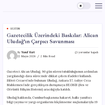
Skip
to
content
EĞITIM
Gazetecilik Üzerindeki Baskılar: Alican
Uludağ’ın Çarpıcı Savunması
Gazetecilik
By
Yusuf Kurt
yorumlar kapalı
Üzerindeki
22 Mayıs 2026
2 Min Read
Baskılar:
Alican
Uludağ’ın
Gazeteci Alican Uludağ, 90 gün süren tutukluluğunun ardından
Çarpıcı
yargılandığı dava sürecinde dikkat çeken ifadeler kullandı.
Savunması
için
Silivri Cezaevi’nde bulunan Uludağ, Ankara 57. Asliye Ceza
Mahkemesi’nde gerçekleşen duruşmaya SEGBİS (Ses ve
Görüntü Bilişim Sistemi) aracılığıyla katıldı.
Uludağ hakkında, Cumhurbaşkanına hakaret, halkı yanıltıcı
bilgi yayma ve yargı organlarını küçümseme suçlamalarıyla 19