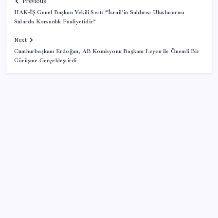
Previous
HAK-İŞ Genel Başkan Vekili Sert: “İsrail’in Saldırısı Uluslararası
Sularda Korsanlık Faaliyetidir”
Next
Cumhurbaşkanı Erdoğan, AB Komisyonu Başkanı Leyen ile Önemli Bir
Görüşme Gerçekleştirdi
SON YAZILAR
Emekli maaşı farkları bu gece hesaplara yatıyor
Kâğıt para tarih oldu: Yeni banknotlar makinede
yıkansa bile bozulmuyor