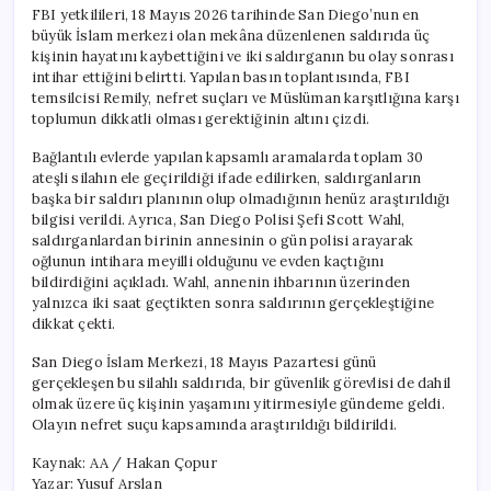
için
FBI yetkilileri, 18 Mayıs 2026 tarihinde San Diego’nun en
büyük İslam merkezi olan mekâna düzenlenen saldırıda üç
kişinin hayatını kaybettiğini ve iki saldırganın bu olay sonrası
intihar ettiğini belirtti. Yapılan basın toplantısında, FBI
temsilcisi Remily, nefret suçları ve Müslüman karşıtlığına karşı
toplumun dikkatli olması gerektiğinin altını çizdi.
Bağlantılı evlerde yapılan kapsamlı aramalarda toplam 30
ateşli silahın ele geçirildiği ifade edilirken, saldırganların
başka bir saldırı planının olup olmadığının henüz araştırıldığı
bilgisi verildi. Ayrıca, San Diego Polisi Şefi Scott Wahl,
saldırganlardan birinin annesinin o gün polisi arayarak
oğlunun intihara meyilli olduğunu ve evden kaçtığını
bildirdiğini açıkladı. Wahl, annenin ihbarının üzerinden
yalnızca iki saat geçtikten sonra saldırının gerçekleştiğine
dikkat çekti.
San Diego İslam Merkezi, 18 Mayıs Pazartesi günü
gerçekleşen bu silahlı saldırıda, bir güvenlik görevlisi de dahil
olmak üzere üç kişinin yaşamını yitirmesiyle gündeme geldi.
Olayın nefret suçu kapsamında araştırıldığı bildirildi.
Kaynak: AA / Hakan Çopur
Yazar: Yusuf Arslan