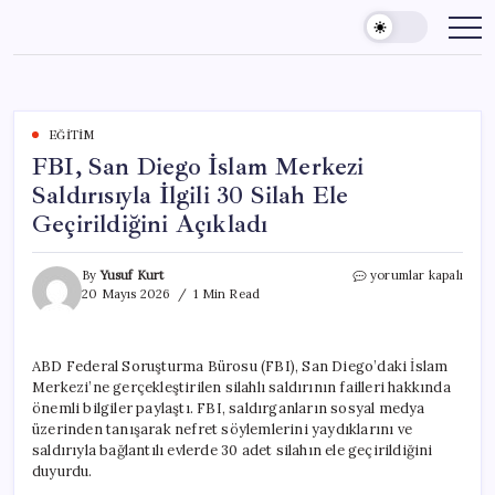
Skip
to
content
EĞITIM
FBI, San Diego İslam Merkezi
Saldırısıyla İlgili 30 Silah Ele
Geçirildiğini Açıkladı
FBI,
By
Yusuf Kurt
yorumlar kapalı
San
20 Mayıs 2026
1 Min Read
Diego
İslam
Merkezi
ABD Federal Soruşturma Bürosu (FBI), San Diego’daki İslam
Saldırısıyla
Merkezi’ne gerçekleştirilen silahlı saldırının failleri hakkında
İlgili
30
önemli bilgiler paylaştı. FBI, saldırganların sosyal medya
Silah
üzerinden tanışarak nefret söylemlerini yaydıklarını ve
Ele
saldırıyla bağlantılı evlerde 30 adet silahın ele geçirildiğini
Geçirildiğini
duyurdu.
Açıkladı