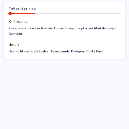
Other Articles
Previous
Yangında Kurtarılan Kedinin Hayatı İtfaiye Ekiplerinin Müdahalesiyle
Kurtuldu
Next
Gustav Maier’in Çekimleri Tamamlandı: Budapeşte’deki Final
SON YAZILAR
‘Tek çatı altında toplanmalı’ dedi: Akın Gürlek’ten