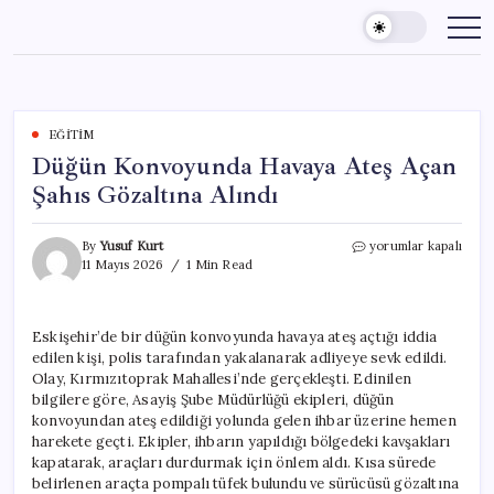
Skip
to
content
EĞITIM
Düğün Konvoyunda Havaya Ateş Açan
Şahıs Gözaltına Alındı
Düğün
By
Yusuf Kurt
yorumlar kapalı
Konvoyunda
11 Mayıs 2026
1 Min Read
Havaya
Ateş
Açan
Eskişehir’de bir düğün konvoyunda havaya ateş açtığı iddia
Şahıs
edilen kişi, polis tarafından yakalanarak adliyeye sevk edildi.
Gözaltına
Alındı
Olay, Kırmızıtoprak Mahallesi’nde gerçekleşti. Edinilen
için
bilgilere göre, Asayiş Şube Müdürlüğü ekipleri, düğün
konvoyundan ateş edildiği yolunda gelen ihbar üzerine hemen
harekete geçti. Ekipler, ihbarın yapıldığı bölgedeki kavşakları
kapatarak, araçları durdurmak için önlem aldı. Kısa sürede
belirlenen araçta pompalı tüfek bulundu ve sürücüsü gözaltına