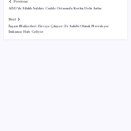
Previous
ABD’de Silahlı Saldırı: Cadde Ortasında Korku Dolu Anlar
Next
İnşaat Maliyetleri Zirveye Çıkıyor: Ev Sahibi Olmak Neredeyse
İmkansız Hale Geliyor
SON YAZILAR
Mehmet Şimşek’e 0.4 tebriği
Deutsche Bank’tan altın tahmini: Yıl sonu 4.700 dolar
DEM Parti’den ‘Çerçeve Yasa’ öncesi kritik grup