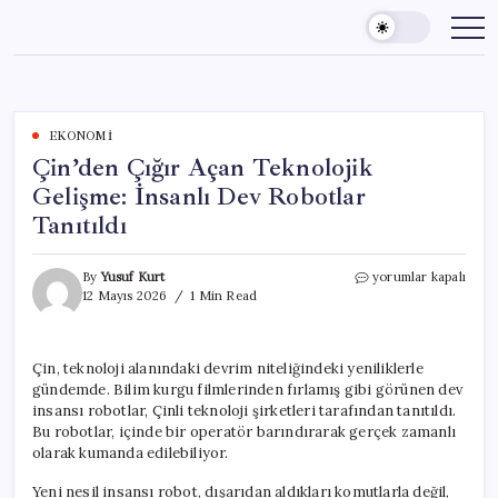
Skip
to
content
EKONOMI
Çin’den Çığır Açan Teknolojik
Gelişme: İnsanlı Dev Robotlar
Tanıtıldı
Çin’den
By
Yusuf Kurt
yorumlar kapalı
Çığır
12 Mayıs 2026
1 Min Read
Açan
Teknolojik
Gelişme:
Çin, teknoloji alanındaki devrim niteliğindeki yeniliklerle
İnsanlı
gündemde. Bilim kurgu filmlerinden fırlamış gibi görünen dev
Dev
Robotlar
insansı robotlar, Çinli teknoloji şirketleri tarafından tanıtıldı.
Tanıtıldı
Bu robotlar, içinde bir operatör barındırarak gerçek zamanlı
için
olarak kumanda edilebiliyor.
Yeni nesil insansı robot, dışarıdan aldıkları komutlarla değil,