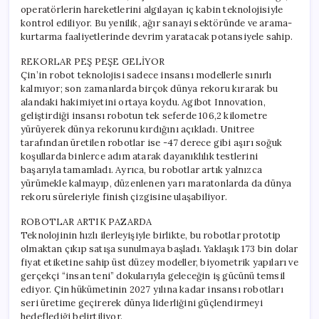
operatörlerin hareketlerini algılayan iç kabin teknolojisiyle
kontrol ediliyor. Bu yenilik, ağır sanayi sektöründe ve arama-
kurtarma faaliyetlerinde devrim yaratacak potansiyele sahip.
REKORLAR PEŞ PEŞE GELİYOR
Çin’in robot teknolojisi sadece insansı modellerle sınırlı
kalmıyor; son zamanlarda birçok dünya rekoru kırarak bu
alandaki hakimiyetini ortaya koydu. Agibot Innovation,
geliştirdiği insansı robotun tek seferde 106,2 kilometre
yürüyerek dünya rekorunu kırdığını açıkladı. Unitree
tarafından üretilen robotlar ise -47 derece gibi aşırı soğuk
koşullarda binlerce adım atarak dayanıklılık testlerini
başarıyla tamamladı. Ayrıca, bu robotlar artık yalnızca
yürümekle kalmayıp, düzenlenen yarı maratonlarda da dünya
rekoru süreleriyle finish çizgisine ulaşabiliyor.
ROBOTLAR ARTIK PAZARDA
Teknolojinin hızlı ilerleyişiyle birlikte, bu robotlar prototip
olmaktan çıkıp satışa sunulmaya başladı. Yaklaşık 173 bin dolar
fiyat etiketine sahip üst düzey modeller, biyometrik yapıları ve
gerçekçi “insan teni” dokularıyla geleceğin iş gücünü temsil
ediyor. Çin hükümetinin 2027 yılına kadar insansı robotları
seri üretime geçirerek dünya liderliğini güçlendirmeyi
hedeflediği belirtiliyor.