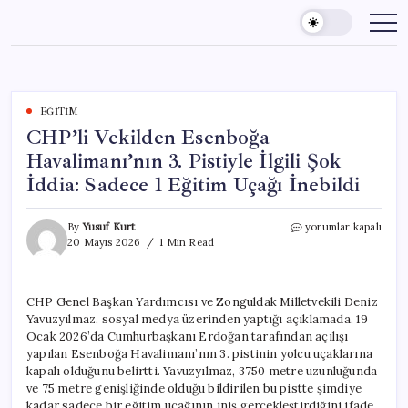
Skip
to
content
EĞITIM
CHP’li Vekilden Esenboğa
Havalimanı’nın 3. Pistiyle İlgili Şok
İddia: Sadece 1 Eğitim Uçağı İnebildi
CHP’li
By
Yusuf Kurt
yorumlar kapalı
Vekilden
20 Mayıs 2026
1 Min Read
Esenboğa
Havalimanı’nın
3.
CHP Genel Başkan Yardımcısı ve Zonguldak Milletvekili Deniz
Pistiyle
Yavuzyılmaz, sosyal medya üzerinden yaptığı açıklamada, 19
İlgili
Şok
Ocak 2026’da Cumhurbaşkanı Erdoğan tarafından açılışı
İddia:
yapılan Esenboğa Havalimanı’nın 3. pistinin yolcu uçaklarına
Sadece
kapalı olduğunu belirtti. Yavuzyılmaz, 3750 metre uzunluğunda
1
ve 75 metre genişliğinde olduğu bildirilen bu pistte şimdiye
Eğitim
kadar sadece bir eğitim uçağının iniş gerçekleştirdiğini ifade