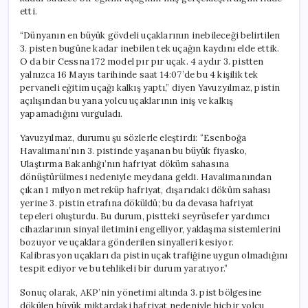
Uçağı
etti.
İnebildi
için
“Dünyanın en büyük gövdeli uçaklarının inebileceği belirtilen
3. pisten bugüne kadar inebilen tek uçağın kaydını elde ettik.
O da bir Cessna 172 model pır pır uçak. 4 aydır 3. pistten
yalnızca 16 Mayıs tarihinde saat 14:07’de bu 4 kişilik tek
pervaneli eğitim uçağı kalkış yaptı,” diyen Yavuzyılmaz, pistin
açılışından bu yana yolcu uçaklarının iniş ve kalkış
yapamadığını vurguladı.
Yavuzyılmaz, durumu şu sözlerle eleştirdi: “Esenboğa
Havalimanı’nın 3. pistinde yaşanan bu büyük fiyasko,
Ulaştırma Bakanlığı’nın hafriyat döküm sahasına
dönüştürülmesi nedeniyle meydana geldi. Havalimanından
çıkan 1 milyon metreküp hafriyat, dışarıdaki döküm sahası
yerine 3. pistin etrafına döküldü; bu da devasa hafriyat
tepeleri oluşturdu. Bu durum, pistteki seyrüsefer yardımcı
cihazlarının sinyal iletimini engelliyor, yaklaşma sistemlerini
bozuyor ve uçaklara gönderilen sinyalleri kesiyor.
Kalibrasyon uçakları da pistin uçak trafiğine uygun olmadığını
tespit ediyor ve bu tehlikeli bir durum yaratıyor.”
Sonuç olarak, AKP’nin yönetimi altında 3. pist bölgesine
dökülen büyük miktardaki hafriyat nedeniyle hiçbir yolcu