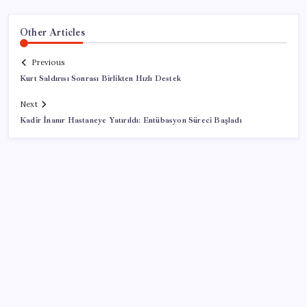
Other Articles
Previous
Kurt Saldırısı Sonrası Birlikten Hızlı Destek
Next
Kadir İnanır Hastaneye Yatırıldı: Entübasyon Süreci Başladı
SON YAZILAR
Beyniniz sıcaklarda nasıl alarm verir?