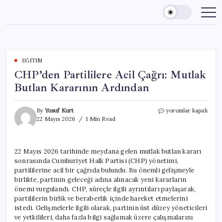
Skip
to
content
EĞITIM
CHP’den Partililere Acil Çağrı: Mutlak
Butlan Kararının Ardından
CHP’den
By
Yusuf Kurt
yorumlar kapalı
Partililere
22 Mayıs 2026
1 Min Read
Acil
Çağrı:
Mutlak
22 Mayıs 2026 tarihinde meydana gelen mutlak butlan kararı
Butlan
sonrasında Cumhuriyet Halk Partisi (CHP) yönetimi,
Kararının
Ardından
partililerine acil bir çağrıda bulundu. Bu önemli gelişmeyle
için
birlikte, partinin geleceği adına alınacak yeni kararların
önemi vurgulandı. CHP, süreçle ilgili ayrıntıları paylaşarak,
partililerin birlik ve beraberlik içinde hareket etmelerini
istedi. Gelişmelerle ilgili olarak, partinin üst düzey yöneticileri
ve yetkilileri, daha fazla bilgi sağlamak üzere çalışmalarını