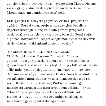
gençler sabretmeye değil, yaşamaya geldi bu ülkeye. Düzene
razı değiliz; bu düzeni değiştirmeye ant içtik. Gençler, bu
ülkenin kaderini yeniden yazacak” dedi.
Kılıç, gençler için hayata geçirecekleri bazı projeleri de
açıkladı: “Sosyal konut projelerinde gençleri öncelikle
değerlendireceğiz. Genç istihdam garanti programı
başlatacağız ve gençler 4 ay içinde iş bulacak. Genel sağlık
sigortası borçlarını sileceğiz ve eğitimde eşitliği sağlayarak,
devlet okullarındaki eğitimi güçlendireceğiz.”
“GELECEĞİMİZİ MİLLETİMİZLE ALICAK”
CHP Gençlik Kolları Başkanı Cem Aydın, Türkiye’nin
geçmişine vurgu yaparak, “Topraklarımız birçok felaket
gördü. İhanet ve darbeyle karşılaştı. Her şey bitti denildiğinde
küllerinden yeniden doğdu. Bandırma Vapuru bir şekilde
Samsun’a ulaştı. İşte inancımızın kökleri burada. Atatürk, bize
bir mücadele mirası bıraktı ve asla bitmeyecek bir görev
verdi. Bizim bir görevimiz var; Türkiye’ye sömürge
muamelesi yapanlardan meşruiyet dilenecek halimiz yok.
Yalan, iftira ve şantajla meşgul olacak vaktimiz yok.
Memleketimiz zor durumda ve sandığa sarılacağız;
milletimizle geleceğimizi alacağız” dedi.