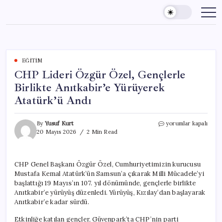
Skip
to
content
EĞITIM
CHP Lideri Özgür Özel, Gençlerle
Birlikte Anıtkabir’e Yürüyerek
Atatürk’ü Andı
CHP
By
Yusuf Kurt
yorumlar kapalı
Lideri
20 Mayıs 2026
2 Min Read
Özgür
Özel,
Gençlerle
CHP Genel Başkanı Özgür Özel, Cumhuriyetimizin kurucusu
Birlikte
Mustafa Kemal Atatürk’ün Samsun’a çıkarak Milli Mücadele’yi
Anıtkabir’e
Yürüyerek
başlattığı 19 Mayıs’ın 107. yıl dönümünde, gençlerle birlikte
Atatürk’ü
Anıtkabir’e yürüyüş düzenledi. Yürüyüş, Kızılay’dan başlayarak
Andı
Anıtkabir’e kadar sürdü.
için
Etkinliğe katılan gençler, Güvenpark’ta CHP’nin parti