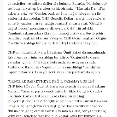
yöneticileri ve milletvekilleriyle buluştu. Burada, “Kurtuluş yok
tek başına, ya hep beraber ya hiçbirimiz”, “Mustafa Kemal’in
askerleriyiz” ve “Cumhurbaşkanı İmamoğlu” sloganları ile
seslerini duyurdular. CHP Gençlik Kolları, partinin gençlere
yönelik vaatlerinin yer aldığı pankartlar taşıyarak “Gençlik
değiştirecek” mesajını verdi. Ayrıca, CHP’nin tutuklu
Cumhurbaşkanı adayı Ekrem İmamoğlu, Ankara Büyükşehir
Belediye Başkanı Mansur Yavaş ve CHP Genel Başkanı Özgür
Özel’in yer aldığı bir çizim de kortej tarafından taşındı.
CHP’nin tutuklu Ankara İl Başkanı Ümit Erkol da unutulmadı.
Erkol’un resminin yer aldığı bir afişte “Özgürlükte özgür,
yarınlar için ümit” ifadesi kullanıldı. Yürüyüş sırasında,
Atatürk ve Bandırma Vapuru’nun resmedildiği “Bandırma
vapurundan beri tam yol ileri” yazılı bir pankart da açıldı.
“GENÇLER SABRETMEYE DEĞİL YAŞAMAYA GELDİ”
CHP lideri Özgür Özel, Ankara Büyükşehir Belediye Başkanı
Mansur Yavaş ve parti yönetimiyle birlikte Gençlik Caddesi
üzerinde korteje katıldı. Burada kısa bir miting
gerçekleştirildi. CHP Gençlik ve Spor Politika Kurulu Başkanı
Sevgi Kılıç, gençlerin karşılaştığı zorluklara dikkat çekerek,
“Bu ülkede genç olmak zor. Bir yanda işsizlik, bir yanda borç
yükü var. Gençlere ‘sabredin’ diyorlar. Ama biz biliyoruz ki