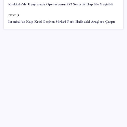
Kırıkkale’de Uyuşturucu Operasyonu: 553 Sentetik Hap Ele Geçirildi
Next
İstanbul’da Kalp Krizi Geçiren Sürücü Park Halindeki Araçlara Çarptı
SON YAZILAR
‘Çerçeve yasa’yı imzalamamış, paylaşımı dikkat
çekmişti: MHP’den ‘İzzet Ulvi Yönter’ açıklaması
Emekli maaşı farkları bu gece hesaplara yatıyor
Kâğıt para tarih oldu: Yeni banknotlar makinede
yıkansa bile bozulmuyor