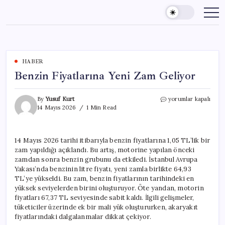
Skip
to
content
HABER
Benzin Fiyatlarına Yeni Zam Geliyor
Benzin
By
Yusuf Kurt
yorumlar kapalı
Fiyatlarına
14 Mayıs 2026
1 Min Read
Yeni
Zam
Geliyor
14 Mayıs 2026 tarihi itibarıyla benzin fiyatlarına 1,05 TL’lik bir
için
zam yapıldığı açıklandı. Bu artış, motorine yapılan önceki
zamdan sonra benzin grubunu da etkiledi. İstanbul Avrupa
Yakası’nda benzinin litre fiyatı, yeni zamla birlikte 64,93
TL’ye yükseldi. Bu zam, benzin fiyatlarının tarihindeki en
yüksek seviyelerden birini oluşturuyor. Öte yandan, motorin
fiyatları 67,37 TL seviyesinde sabit kaldı. İlgili gelişmeler,
tüketiciler üzerinde ek bir mali yük oluştururken, akaryakıt
fiyatlarındaki dalgalanmalar dikkat çekiyor.