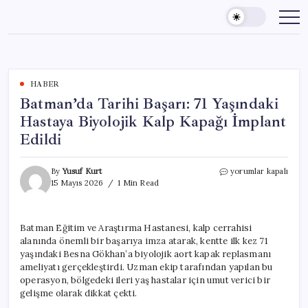
Skip
to
content
HABER
Batman’da Tarihi Başarı: 71 Yaşındaki
Hastaya Biyolojik Kalp Kapağı İmplant
Edildi
Batman’da
By
Yusuf Kurt
yorumlar kapalı
Tarihi
15 Mayıs 2026
1 Min Read
Başarı:
71
Yaşındaki
Batman Eğitim ve Araştırma Hastanesi, kalp cerrahisi
Hastaya
alanında önemli bir başarıya imza atarak, kentte ilk kez 71
Biyolojik
Kalp
yaşındaki Besna Gökhan’a biyolojik aort kapak replasmanı
Kapağı
ameliyatı gerçekleştirdi. Uzman ekip tarafından yapılan bu
İmplant
operasyon, bölgedeki ileri yaş hastalar için umut verici bir
Edildi
gelişme olarak dikkat çekti.
için