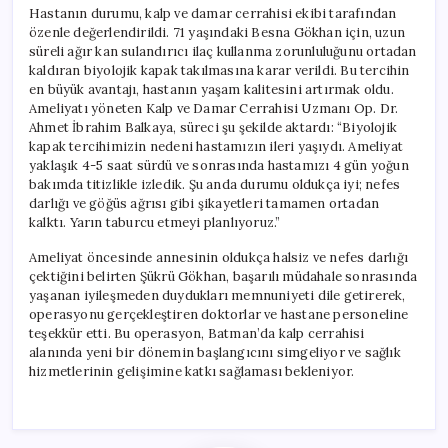
Hastanın durumu, kalp ve damar cerrahisi ekibi tarafından
özenle değerlendirildi. 71 yaşındaki Besna Gökhan için, uzun
süreli ağır kan sulandırıcı ilaç kullanma zorunluluğunu ortadan
kaldıran biyolojik kapak takılmasına karar verildi. Bu tercihin
en büyük avantajı, hastanın yaşam kalitesini artırmak oldu.
Ameliyatı yöneten Kalp ve Damar Cerrahisi Uzmanı Op. Dr.
Ahmet İbrahim Balkaya, süreci şu şekilde aktardı: “Biyolojik
kapak tercihimizin nedeni hastamızın ileri yaşıydı. Ameliyat
yaklaşık 4-5 saat sürdü ve sonrasında hastamızı 4 gün yoğun
bakımda titizlikle izledik. Şu anda durumu oldukça iyi; nefes
darlığı ve göğüs ağrısı gibi şikayetleri tamamen ortadan
kalktı. Yarın taburcu etmeyi planlıyoruz.”
Ameliyat öncesinde annesinin oldukça halsiz ve nefes darlığı
çektiğini belirten Şükrü Gökhan, başarılı müdahale sonrasında
yaşanan iyileşmeden duydukları memnuniyeti dile getirerek,
operasyonu gerçekleştiren doktorlar ve hastane personeline
teşekkür etti. Bu operasyon, Batman’da kalp cerrahisi
alanında yeni bir dönemin başlangıcını simgeliyor ve sağlık
hizmetlerinin gelişimine katkı sağlaması bekleniyor.