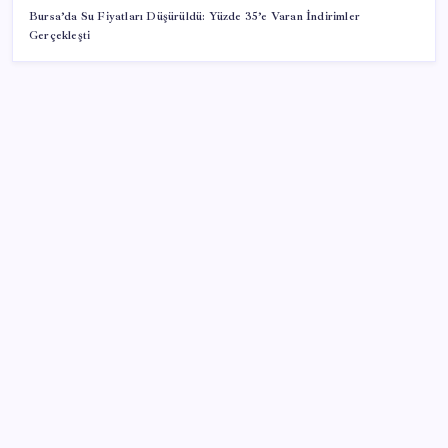
Bursa’da Su Fiyatları Düşürüldü: Yüzde 35’e Varan İndirimler
Gerçekleşti
SON YAZILAR
Beyniniz sıcaklarda nasıl alarm verir?
Yargıtay’dan kritik karar: SGK emekliye faiz
ödeyecek!
Resmi Gazete’de bugün (08.08.2026)
TBMM Adalet Komisyonu’nda ‘süreç yasası’
gerginliği: İzdiham yaşandı, ezilme tehlikesi