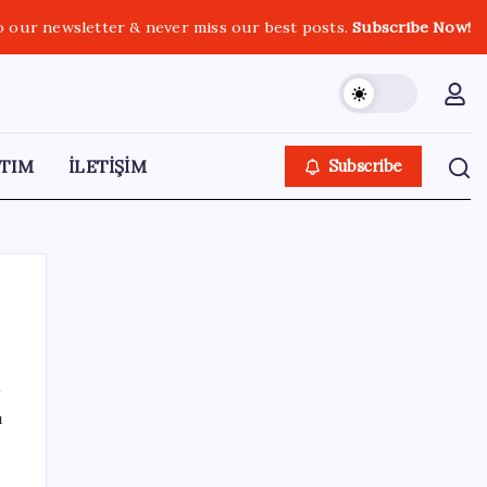
o our newsletter & never miss our best posts.
Subscribe Now!
TIM
İLETİŞİM
Subscribe
SON YAZILAR
ı
‘Çerçeve yasa’yı imzalamamış, paylaşımı
dikkat çekmişti: MHP’den ‘İzzet Ulvi Yönter’