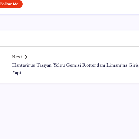
Follow Me
Next
Hantavirüs Taşıyan Yolcu Gemisi Rotterdam Limanı’na Giriş
Yaptı
Office Lisans Satın Al