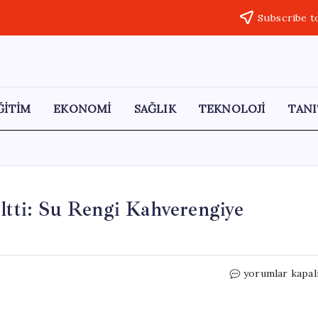
Subscribe t
ĞİTİM
EKONOMİ
SAĞLIK
TEKNOLOJİ
TANI
eltti: Su Rengi Kahverengiye
Bartın’da
yorumlar kapal
Yağışlar
Dereyi
Yükseltti: