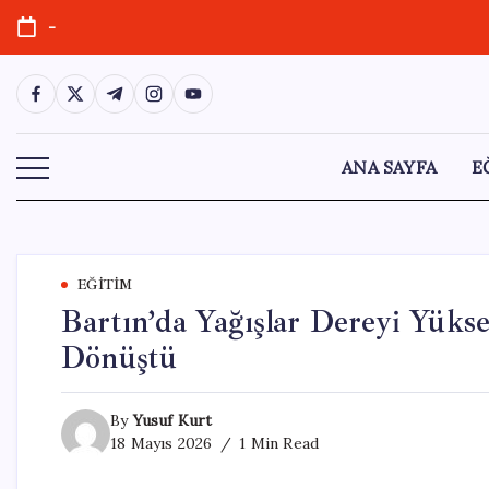
Skip
-
to
content
https://www.facebook.com/
https://twitter.com/
https://t.me/
https://www.instagram.com/
https://youtube.com/
ANA SAYFA
E
EĞITIM
Bartın’da Yağışlar Dereyi Yüks
Dönüştü
By
Yusuf Kurt
18 Mayıs 2026
1 Min Read