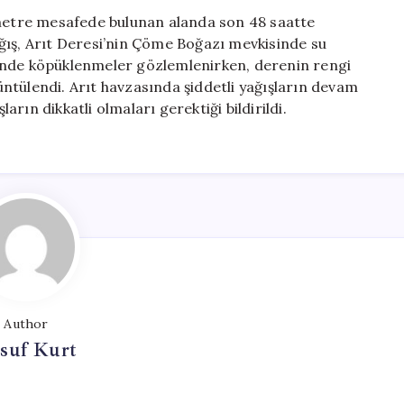
Su
ometre mesafede bulunan alanda son 48 saatte
Rengi
ğış, Arıt Deresi’nin Çöme Boğazı mevkisinde su
Kahverengiye
inde köpüklenmeler gözlemlenirken, derenin rengi
Dönüştü
ntülendi. Arıt havzasında şiddetli yağışların devam
için
rın dikkatli olmaları gerektiği bildirildi.
Author
suf Kurt