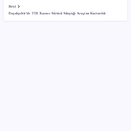
Next
Başakşehir’de TIR Kazası: Sürücü Sıkıştığı Araçtan Kurtarıldı
SON YAZILAR
Beyniniz sıcaklarda nasıl alarm verir?
Yargıtay’dan kritik karar: SGK emekliye faiz
ödeyecek!
Resmi Gazete’de bugün (08.08.2026)
TBMM Adalet Komisyonu’nda ‘süreç yasası’
gerginliği: İzdiham yaşandı, ezilme tehlikesi