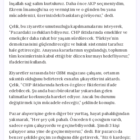
Bir
İnşallah sağ salim kurtuluruz. Daha önce AKP seçmeniydim,
Hükümete
Ekrem İmamoğlu’na oy vermiştim ve o günden bu yana
Mahkum
mücadelenizi, üzerinizdeki baskıları görüyoruz,” dedi.
Olmuşuz”
için
Çelik, bu ziyarette umutsuzluğa kapılmamalarını isteyerek,
“Pazardaki zorlukları biliyoruz. CHP iktidarında emekliler ve
emekçiler daha rahat bir yaşam sürdürecek. Türkiye’nin
demokrasisini güçlendireceğiz ve hukuk sistemini tarafsız
hale getireceğiz. Anayasa kararlarının uygulandığı, toplumun
tüm kesimlerinin kabul ettiği bir düzen kurmayı hedefliyoruz,”
ifadelerini kullandı.
Ziyaretler sırasında bir GSM mağazası çalışanı, ortamın
sıkıntılı olduğunu belirterek esnafın şikayetlerini aktardı.
Çelik, “CHP iktidarında herkes özgürce fikirlerini ifade
edebilecek. Şu anda bazı bürokratlar yukarıdan gelen
talimatlar korkusuyla hareket ediyor. Ancak bu durumu
değiştirmek için mücadele edeceğiz,” şeklinde konuştu.
Pazar alışverişine gelen diğer bir yurttaş, hayat pahalılığından
yakınarak, “Her şey çok pahalı. Önceden 6 çocuğum vardı,
sadece eşim çalışıyordu ve geçinebiliyorduk. Şimdi 3 kişi
çalışıyor ama yine de geçinemiyoruz,” dedi. Bir pazarcı da
benzer şekilde geçim zorluğunu dile getirerek, “Biz 6 kardeşiz;