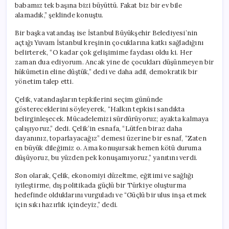
babamız tek başına bizi büyüttü. Fakat biz bir ev bile
alamadık,” şeklinde konuştu.
Bir başka vatandaş ise İstanbul Büyükşehir Belediyesi’nin
açtığı Yuvam İstanbul kreşinin çocuklarına katkı sağladığını
belirterek, “O kadar çok gelişimime faydası oldu ki. Her
zaman dua ediyorum. Ancak yine de çocukları düşünmeyen bir
hükümetin eline düştük,” dedi ve daha adil, demokratik bir
yönetim talep etti.
Çelik, vatandaşların tepkilerini seçim gününde
göstereceklerini söyleyerek, “Halkın tepkisi sandıkta
belirginleşecek. Mücadelemizi sürdürüyoruz; ayakta kalmaya
çalışıyoruz,” dedi. Çelik’in esnafa, “Lütfen biraz daha
dayanınız, toparlayacağız” demesi üzerine bir esnaf, “Zaten
en büyük dileğimiz o. Ama konuşursak hemen kötü duruma
düşüyoruz, bu yüzden pek konuşamıyoruz,” yanıtını verdi.
Son olarak, Çelik, ekonomiyi düzeltme, eğitimi ve sağlığı
iyileştirme, dış politikada güçlü bir Türkiye oluşturma
hedefinde olduklarını vurguladı ve “Güçlü bir ulus inşa etmek
için sıkı hazırlık içindeyiz,” dedi.