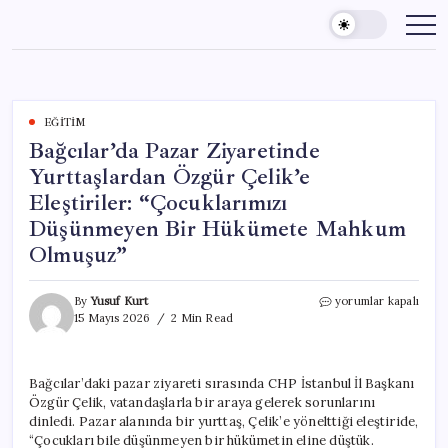
Skip
to
content
EĞITIM
Bağcılar’da Pazar Ziyaretinde
Yurttaşlardan Özgür Çelik’e
Eleştiriler: “Çocuklarımızı
Düşünmeyen Bir Hükümete Mahkum
Olmuşuz”
Bağcılar’da
By
Yusuf Kurt
yorumlar kapalı
Pazar
15 Mayıs 2026
2 Min Read
Ziyaretinde
Yurttaşlardan
Özgür
Bağcılar’daki pazar ziyareti sırasında CHP İstanbul İl Başkanı
Çelik’e
Özgür Çelik, vatandaşlarla bir araya gelerek sorunlarını
Eleştiriler:
“Çocuklarımızı
dinledi. Pazar alanında bir yurttaş, Çelik’e yönelttiği eleştiride,
Düşünmeyen
“Çocukları bile düşünmeyen bir hükümetin eline düştük.