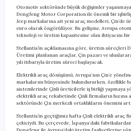
Otomotiv sektöründe büyük değişimler yaşanmaya d
Dongfeng Motor Corporation ile önemli bir işbirli
Jeep markalarına ait yeni araç modelleri, Çin’de ür
euro olarak öngörülüyor. Bu gelişme, Avrupa otomo
teknoloji ve üretim kapasitesine olan ihtiyacını bi
Stellantis’in açıklamasına göre, üretim süreçleri 
Üretimi planlanan araçlar, Çin pazarı ve uluslarar
yılı itibarıyla üretim süreci başlayacak.
Elektrikli araç dönüşümü, Avrupa’nın Çin’e yönelme
markalarını bünyesinde bulundururken, özellikle ba
sistemlerinde Çinli üreticilerle iş birliği yapmaya y
elektrikli araç rekabetinde Çinli firmaların hızı
sektöründe Çin merkezli ortaklıkların önemini artı
Stellantis’in geçtiğimiz hafta Çinli elektrikli araç
çekiciydi. Bu çerçevede, İspanya’daki fabrikalarda
Dongfeng ile Avrupa’daki üretim faaliyetlerine yönel