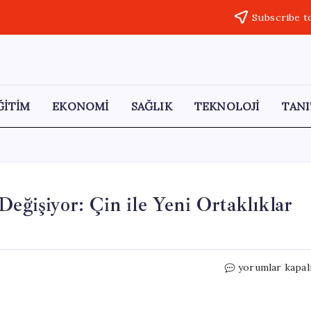
Subscribe t
ĞİTİM
EKONOMİ
SAĞLIK
TEKNOLOJİ
TANI
Değişiyor: Çin ile Yeni Ortaklıklar
Avrupa’nın
yorumlar kapal
Otomotiv
Stratejisi
Değişiyor: