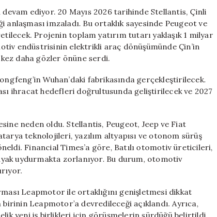
Çin
evam ediyor. 20 Mayıs 2026 tarihinde Stellantis, Çinli
ile
ği anlaşması imzaladı. Bu ortaklık sayesinde Peugeot ve
Yeni
etilecek. Projenin toplam yatırım tutarı yaklaşık 1 milyar
Ortaklıklar
tiv endüstrisinin elektrikli araç dönüşümünde Çin’in
Gelişiyor
r kez daha gözler önüne serdi.
için
Dongfeng’in Wuhan’daki fabrikasında gerçekleştirilecek.
ası ihracat hedefleri doğrultusunda geliştirilecek ve 2027
sine neden oldu. Stellantis, Peugeot, Jeep ve Fiat
tarya teknolojileri, yazılım altyapısı ve otonom sürüş
öneldi. Financial Times’a göre, Batılı otomotiv üreticileri,
na ayak uydurmakta zorlanıyor. Bu durum, otomotiv
rıyor.
 firması Leapmotor ile ortaklığını genişletmesi dikkat
n birinin Leapmotor’a devredileceği açıklandı. Ayrıca,
ik yeni iş birlikleri için görüşmelerin sürdüğü belirtildi.