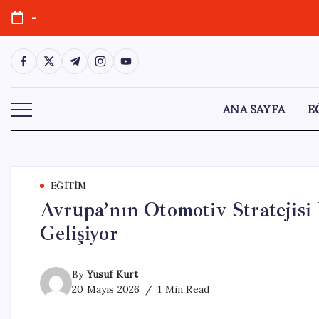
Skip
-
to
content
https://www.facebook.com/
https://twitter.com/
https://t.me/
https://www.instagram.com/
https://youtube.com/
ANA SAYFA
E
EĞITIM
Avrupa’nın Otomotiv Stratejisi 
Gelişiyor
By
Yusuf Kurt
20 Mayıs 2026
1 Min Read