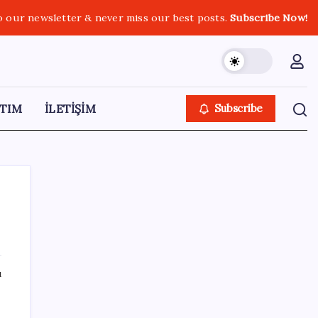
o our newsletter & never miss our best posts.
Subscribe Now!
TIM
İLETİŞİM
Subscribe
SON YAZILAR
ı
Kâğıt para tarih oldu: Yeni banknotlar
makinede yıkansa bile bozulmuyor