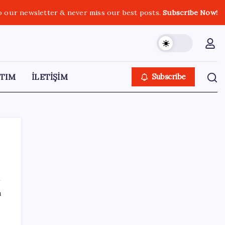
o our newsletter & never miss our best posts.
Subscribe Now!
TIM
İLETİŞİM
Subscribe
SON YAZILAR
ı
TBMM Adalet Komisyonu’nda ‘süreç yasası’
gerginliği: İzdiham yaşandı, ezilme tehlikesi