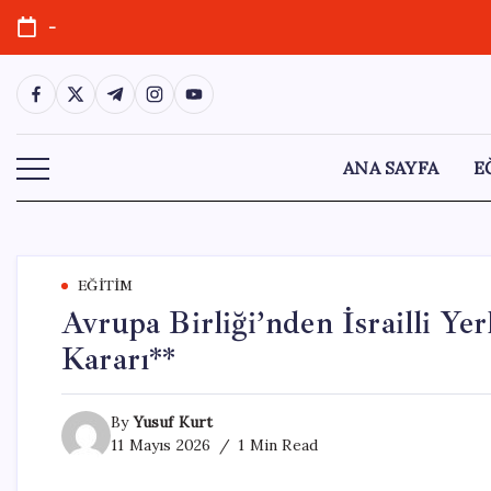
Skip
-
to
content
https://www.facebook.com/
https://twitter.com/
https://t.me/
https://www.instagram.com/
https://youtube.com/
ANA SAYFA
E
EĞITIM
Avrupa Birliği’nden İsrailli Ye
Kararı**
By
Yusuf Kurt
11 Mayıs 2026
1 Min Read