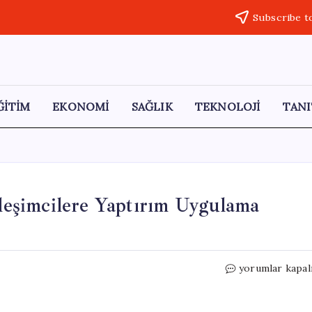
Subscribe t
ĞİTİM
EKONOMİ
SAĞLIK
TEKNOLOJİ
TANI
rleşimcilere Yaptırım Uygulama
Avrupa
yorumlar kapal
Birliği’nden
İsrailli
Yerleşimcilere