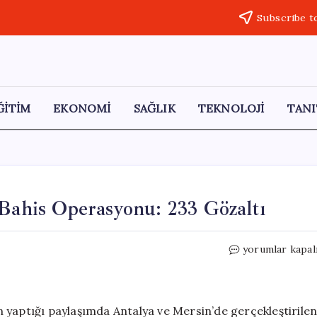
Subscribe t
ĞİTİM
EKONOMİ
SAĞLIK
TEKNOLOJİ
TANI
 Bahis Operasyonu: 233 Gözaltı
Antalya
yorumlar kapal
ve
Mersin’de
Yasa
Dışı
 yaptığı paylaşımda Antalya ve Mersin’de gerçekleştirile