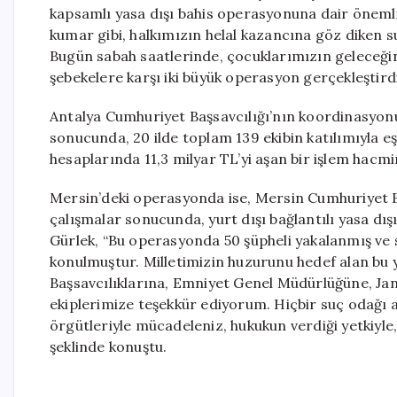
kapsamlı yasa dışı bahis operasyonuna dair önemli b
kumar gibi, halkımızın helal kazancına göz diken s
Bugün sabah saatlerinde, çocuklarımızın geleceğin
şebekelere karşı iki büyük operasyon gerçekleştirdi
Antalya Cumhuriyet Başsavcılığı’nın koordinasyonu 
sonucunda, 20 ilde toplam 139 ekibin katılımıyla 
hesaplarında 11,3 milyar TL’yi aşan bir işlem hacmin
Mersin’deki operasyonda ise, Mersin Cumhuriyet B
çalışmalar sonucunda, yurt dışı bağlantılı yasa dışı 
Gürlek, “Bu operasyonda 50 şüpheli yakalanmış ve su
konulmuştur. Milletimizin huzurunu hedef alan bu
Başsavcılıklarına, Emniyet Genel Müdürlüğüne, J
ekiplerimize teşekkür ediyorum. Hiçbir suç odağı ad
örgütleriyle mücadeleniz, hukukun verdiği yetkiyl
şeklinde konuştu.