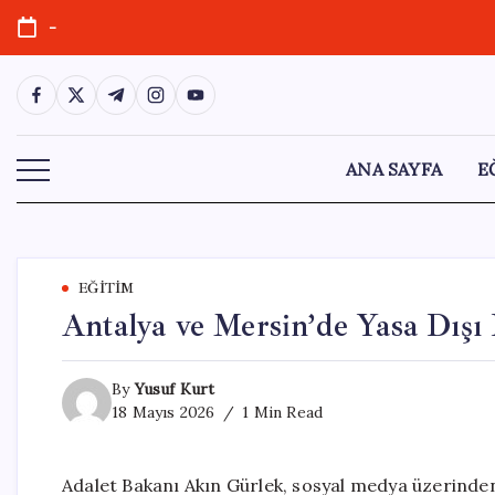
Skip
-
to
content
https://www.facebook.com/
https://twitter.com/
https://t.me/
https://www.instagram.com/
https://youtube.com/
ANA SAYFA
E
EĞITIM
Antalya ve Mersin’de Yasa Dışı
By
Yusuf Kurt
18 Mayıs 2026
1 Min Read
Adalet Bakanı Akın Gürlek, sosyal medya üzerinden