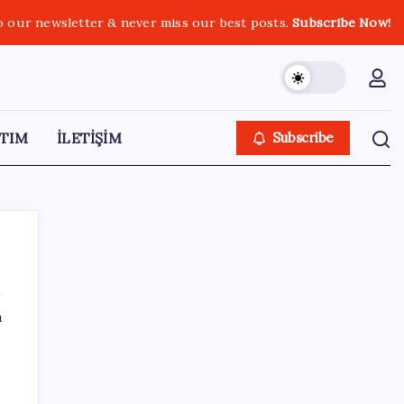
o our newsletter & never miss our best posts.
Subscribe Now!
TIM
İLETİŞİM
Subscribe
ı
SON YAZILAR
Kâğıt para tarih oldu: Yeni banknotlar
n
makinede yıkansa bile bozulmuyor