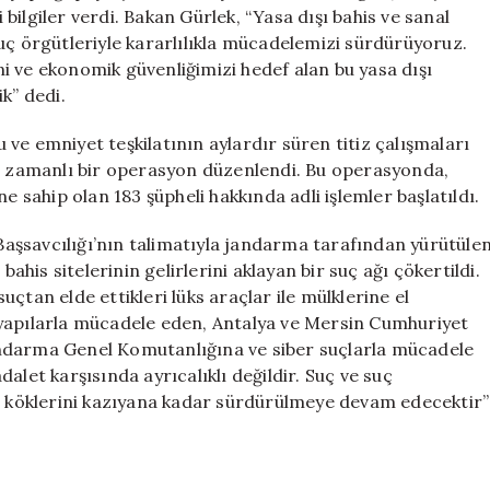
Bahis
ilgiler verdi. Bakan Gürlek, “Yasa dışı bahis ve sanal
Operasyonu:
uç örgütleriyle kararlılıkla mücadelemizi sürdürüyoruz.
233
i ve ekonomik güvenliğimizi hedef alan bu yasa dışı
Gözaltı
k” dedi.
için
ve emniyet teşkilatının aylardır süren titiz çalışmaları
eş zamanlı bir operasyon düzenlendi. Bu operasyonda,
e sahip olan 183 şüpheli hakkında adli işlemler başlatıldı.
aşsavcılığı’nın talimatıyla jandarma tarafından yürütüle
bahis sitelerinin gelirlerini aklayan bir suç ağı çökertildi.
çtan elde ettikleri lüks araçlar ile mülklerine el
 yapılarla mücadele eden, Antalya ve Mersin Cumhuriyet
andarma Genel Komutanlığına ve siber suçlarla mücadele
alet karşısında ayrıcalıklı değildir. Suç ve suç
e, köklerini kazıyana kadar sürdürülmeye devam edecektir”