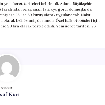
Zam
n yeni ücret tarifeleri belirlendi. Adana Büyükşehir
için
tarafından onaylanan tarifeye göre, dolmuşlarda
 binişi ise 25 lira 50 kuruş olarak uygulanacak. Nakit
ira olarak belirlenmiş durumda. Özel halk otobüsleri için
i ise 20 lira olarak tespit edildi. Yeni ücret tarifesi, 26
Author
suf Kurt