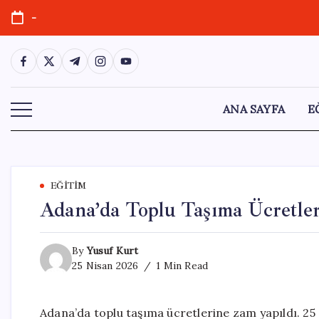
Skip
-
to
content
https://www.facebook.com/
https://twitter.com/
https://t.me/
https://www.instagram.com/
https://youtube.com/
ANA SAYFA
E
EĞITIM
Adana’da Toplu Taşıma Ücretle
By
Yusuf Kurt
25 Nisan 2026
1 Min Read
Adana’da toplu taşıma ücretlerine zam yapıldı. 25 N