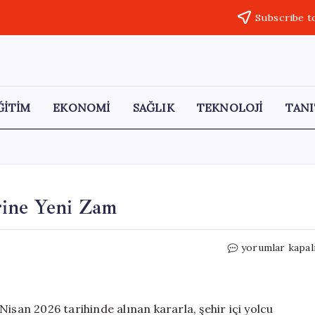
Subscribe t
ĞİTİM
EKONOMİ
SAĞLIK
TEKNOLOJİ
TANI
rine Yeni Zam
Adana’da
yorumlar kapal
Toplu
Taşıma
Ücretlerine
Yeni
isan 2026 tarihinde alınan kararla, şehir içi yolcu