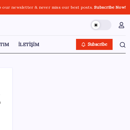
o our newsletter & never miss our best posts.
Subscribe Now!
TIM
İLETİŞİM
Subscribe
ı
SON YAZILAR
TBMM Adalet Komisyonu’nda ‘süreç yasası’
gerginliği: İzdiham yaşandı, ezilme tehlikesi