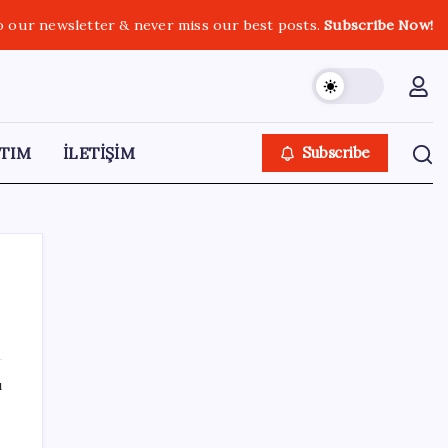
o our newsletter & never miss our best posts.
Subscribe Now!
TIM
İLETİŞİM
Subscribe
SON YAZILAR
ı
Mehmet Şimşek’e 0.4 tebriği