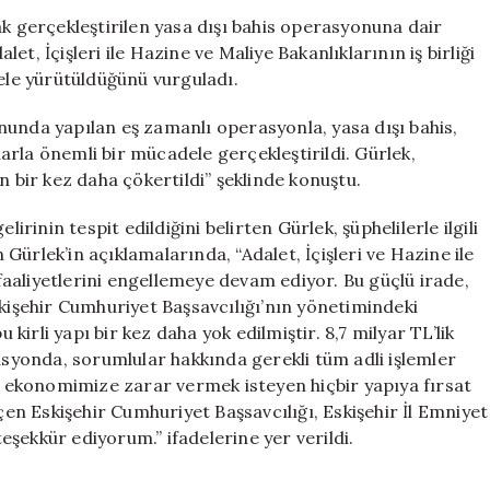
Bahis
ak gerçekleştirilen yasa dışı bahis operasyonuna dair
Operasyonu:
t, İçişleri ile Hazine ve Maliye Bakanlıklarının iş birliği
Adalet
dele yürütüldüğünü vurguladı.
Bakanı
Gürlek’ten
nunda yapılan eş zamanlı operasyonla, yasa dışı bahis,
Önemli
çlarla önemli bir mücadele gerçekleştirildi. Gürlek,
Açıklamalar
n bir kez daha çökertildi” şeklinde konuştu.
için
irinin tespit edildiğini belirten Gürlek, şüphelilerle ilgili
n Gürlek’in açıklamalarında, “Adalet, İçişleri ve Hazine ile
 faaliyetlerini engellemeye devam ediyor. Bu güçlü irade,
şehir Cumhuriyet Başsavcılığı’nın yönetimindeki
irli yapı bir kez daha yok edilmiştir. 8,7 milyar TL’lik
rasyonda, sorumlular hakkında gerekli tüm adli işlemler
ve ekonomimize zarar vermek isteyen hiçbir yapıya fırsat
n Eskişehir Cumhuriyet Başsavcılığı, Eskişehir İl Emniyet
şekkür ediyorum.” ifadelerine yer verildi.