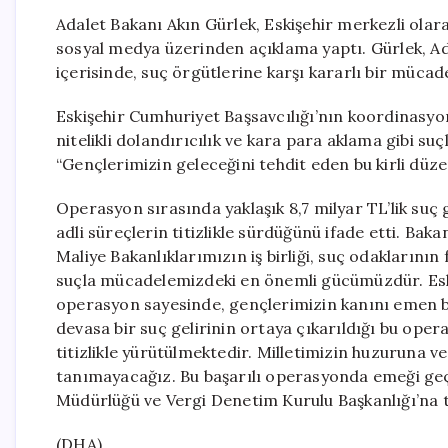
Adalet Bakanı Akın Gürlek, Eskişehir merkezli olar
sosyal medya üzerinden açıklama yaptı. Gürlek, Adale
içerisinde, suç örgütlerine karşı kararlı bir müca
Eskişehir Cumhuriyet Başsavcılığı’nın koordinasyo
nitelikli dolandırıcılık ve kara para aklama gibi su
“Gençlerimizin geleceğini tehdit eden bu kirli düze
Operasyon sırasında yaklaşık 8,7 milyar TL’lik suç gel
adli süreçlerin titizlikle sürdüğünü ifade etti. Baka
Maliye Bakanlıklarımızın iş birliği, suç odaklarının
suçla mücadelemizdeki en önemli gücümüzdür. Eski
operasyon sayesinde, gençlerimizin kanını emen bu k
devasa bir suç gelirinin ortaya çıkarıldığı bu ope
titizlikle yürütülmektedir. Milletimizin huzuruna 
tanımayacağız. Bu başarılı operasyonda emeği geçe
Müdürlüğü ve Vergi Denetim Kurulu Başkanlığı’na te
(DHA)