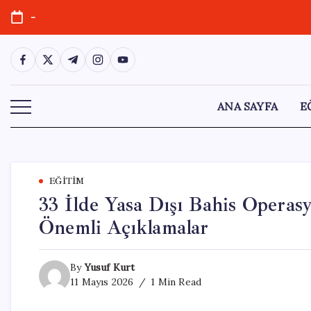
Skip
-
to
content
https://www.facebook.com/
https://twitter.com/
https://t.me/
https://www.instagram.com/
https://youtube.com/
ANA SAYFA
E
EĞITIM
33 İlde Yasa Dışı Bahis Operas
Önemli Açıklamalar
By
Yusuf Kurt
11 Mayıs 2026
1 Min Read