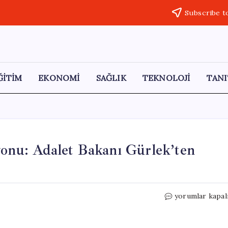
Subscribe t
ĞİTİM
EKONOMİ
SAĞLIK
TEKNOLOJİ
TANI
yonu: Adalet Bakanı Gürlek’ten
33
yorumlar kapal
İlde
Yasa
Dışı