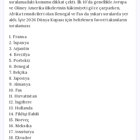
sıralamadaki konumu dikkat çekti. İlk 10’da genellikle Avrupa
ve Güney Amerika ülkelerinin hâkimiyeti göze çarparken,
Afrika temsilcileri olan Senegal ve Fas da yukarı sıralarda yer
aldı. İşte 2026 Dünya Kupası için belirlenen favori takımların
sıralaması:
1. Fransa
2. İspanya
3. Arjantin
4. Brezilya
5. Portekiz
6. Senegal
7. Belçika
8. Japonya
9. Almanya
10. Fas
11. Hırvatistan
12. İngiltere
13. Hollanda
14. Fildişi Sahili
15. Norveç
16. Meksika
17. Avusturya
18. Ekvador