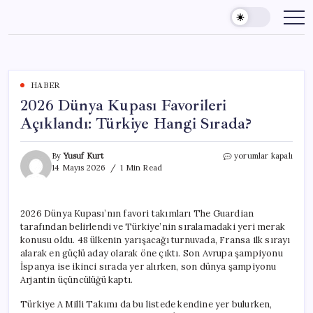
Skip
to
content
HABER
2026 Dünya Kupası Favorileri
Açıklandı: Türkiye Hangi Sırada?
2026
By
Yusuf Kurt
yorumlar kapalı
Dünya
14 Mayıs 2026
1 Min Read
Kupası
Favorileri
Açıklandı:
2026 Dünya Kupası’nın favori takımları The Guardian
Türkiye
tarafından belirlendi ve Türkiye’nin sıralamadaki yeri merak
Hangi
Sırada?
konusu oldu. 48 ülkenin yarışacağı turnuvada, Fransa ilk sırayı
için
alarak en güçlü aday olarak öne çıktı. Son Avrupa şampiyonu
İspanya ise ikinci sırada yer alırken, son dünya şampiyonu
Arjantin üçüncülüğü kaptı.
Türkiye A Milli Takımı da bu listede kendine yer bulurken,